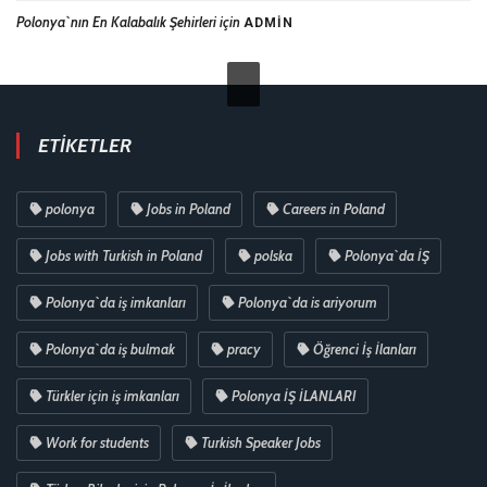
Polonya`nın En Kalabalık Şehirleri
için
ADMIN
ETIKETLER
polonya
Jobs in Poland
Careers in Poland
Jobs with Turkish in Poland
polska
Polonya`da İŞ
Polonya`da iş imkanları
Polonya`da is ariyorum
Polonya`da iş bulmak
pracy
Öğrenci İş İlanları
Türkler için iş imkanları
Polonya İŞ İLANLARI
Work for students
Turkish Speaker Jobs