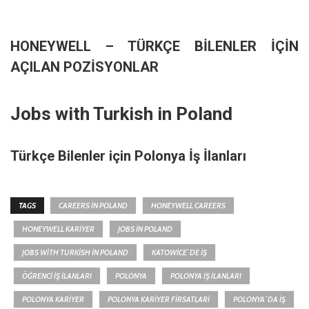
HONEYWELL – TÜRKÇE BİLENLER İÇİN
AÇILAN POZİSYONLAR
Jobs with Turkish in Poland
Türkçe Bilenler için Polonya İş İlanları
TAGS
CAREERS IN POLAND
HONEYWELL CAREERS
HONEYWELL KARIYER
JOBS IN POLAND
JOBS WITH TURKISH IN POLAND
KATOWICE`DE İŞ
ÖĞRENCI İŞ İLANLARI
POLONYA
POLONYA İŞ İLANLARI
POLONYA KARIYER
POLONYA KARIYER FIRSATLARI
POLONYA`DA İŞ