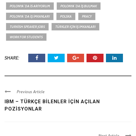
POLONYA`DA IS ARIYORUM
POLONYA`DA IŞ BULMAK
POLONYA`DA IŞ IMKANLARI
POLSKA
PRACY
TURKISH SPEAKER JOBS
TÜRKLER IÇIN IŞ IMKANLARI
WORK FOR STUDENTS
SHARE:
Previous Article
IBM – TÜRKÇE BİLENLER İÇİN AÇILAN
POZİSYONLAR
Next Article