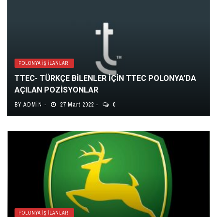
POLONYA İŞ İLANLARI
TTEC- TÜRKÇE BİLENLER İÇİN TTEC POLONYA’DA
AÇILAN POZİSYONLAR
BY
ADMIN
27 Mart 2022
0
POLONYA İŞ İLANLARI