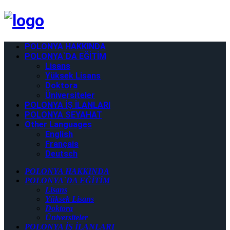
POLONYA HAKKINDA
POLONYA`DA EĞİTİM
Lisans
Yüksek Lisans
Doktora
Üniversiteler
POLONYA İŞ İLANLARI
POLONYA SEYAHAT
Other Languages
English
Français
Deutsch
POLONYA HAKKINDA
POLONYA`DA EĞİTİM
Lisans
Yüksek Lisans
Doktora
Üniversiteler
POLONYA İŞ İLANLARI