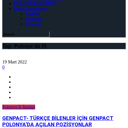
POLONYA SEYAHAT
Other Languages
English
Français
Deutsch
Tag: Polonya`da İŞ
19 Mart 2022
0
Polonya İş İlanları
GENPACT- TÜRKÇE BİLENLER İÇİN GENPACT
POLONYA’DA AÇILAN POZİSYONLAR