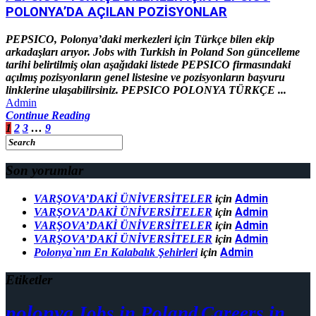
POLONYA’DA AÇILAN POZİSYONLAR
PEPSICO, Polonya’daki merkezleri için Türkçe bilen ekip
arkadaşları arıyor. Jobs with Turkish in Poland Son güncelleme
tarihi belirtilmiş olan aşağıdaki listede PEPSICO firmasındaki
açılmış pozisyonların genel listesine ve pozisyonların başvuru
linklerine ulaşabilirsiniz. PEPSICO POLONYA TÜRKÇE ...
Admin
Continue Reading
1
2
3
…
9
Son yorumlar
Admin
VARŞOVA’DAKİ ÜNİVERSİTELER
için
Admin
VARŞOVA’DAKİ ÜNİVERSİTELER
için
Admin
VARŞOVA’DAKİ ÜNİVERSİTELER
için
Admin
VARŞOVA’DAKİ ÜNİVERSİTELER
için
Admin
Polonya`nın En Kalabalık Şehirleri
için
Etiketler
polonya
Jobs in Poland
Careers in