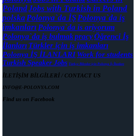
Poland
Jobs with Turkish in Poland
polska
Polonya`da İŞ
Polonya`da iş
imkanları
Polonya`da is ariyorum
Polonya`da iş bulmak
pracy
Öğrenci İş
İlanları
Türkler için iş imkanları
Polonya İŞ İLANLARI
Work for students
Turkish Speaker Jobs
Türkçe Bilenler için Polonya İş İlanları
İLETİŞİM BİLGİLERİ / CONTACT US
INFO@E-POLONYA.COM
Find us on Facebook