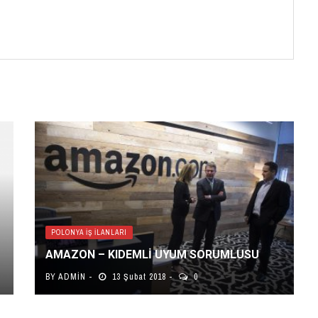
POLONYA İŞ İLANLARI
AMAZON – KIDEMLI UYUM SORUMLUSU
BY
ADMIN
13 Şubat 2018
0