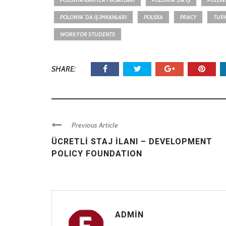
POLONYA KARIYER FIRSATLARI
POLONYA`DA İŞ
POLONY
POLONYA`DA IŞ IMKANLARI
POLSKA
PRACY
TURK
WORK FOR STUDENTS
SHARE:
Previous Article
ÜCRETLİ STAJ İLANI – DEVELOPMENT
POLICY FOUNDATION
ADMIN