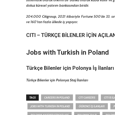
dokuz küresel yatırım bankasından biridir.
204.000
Citigroup
, 2021 itibariyle Fortune 500’de 33. sı
ve 160’tan fazla ülkede iş yapıyor.
CITI
– TÜRKÇE BİLENLER İÇİN AÇIL
Jobs with Turkish in Poland
Türkçe Bilenler için Polonya İş İlanları
Türkçe Bilenler için Polonya Staj İlanları
TAGS
CAREERS IN POLAND
CITI CAREERS
CITI IS I
JOBS WITH TURKISH IN POLAND
ÖĞRENCI İŞ İLANLARI