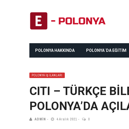
POLONYA HAKKINDA
POLONYA`DA EĞİTİM
POLONYA İŞ İLANLARI
CITI – TÜRKÇE Bİ
POLONYA’DA AÇI
ADMIN
4 Aralık 2021
0