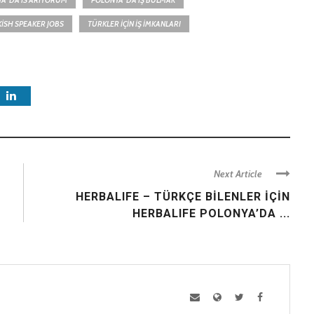
A`DA IS ARIYORUM
POLONYA`DA IŞ BULMAK
ISH SPEAKER JOBS
TÜRKLER IÇIN IŞ IMKANLARI
Next Article
HERBALIFE – TÜRKÇE BİLENLER İÇİN
HERBALIFE POLONYA’DA ...