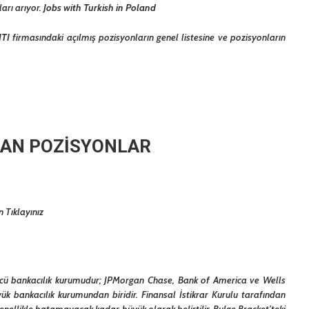
arı arıyor.
Jobs with Turkish in Poland
ITI
firmasındaki açılmış pozisyonların genel listesine ve pozisyonların
ILAN POZİSYONLAR
n Tıklayınız
üncü bankacılık kurumudur; JPMorgan Chase, Bank of America ve Wells
üyük bankacılık kurumundan biridir. Finansal İstikrar Kurulu tarafından
enellikle batamayacak kadar büyük olarak belirtilir. Bulge Bracket’teki