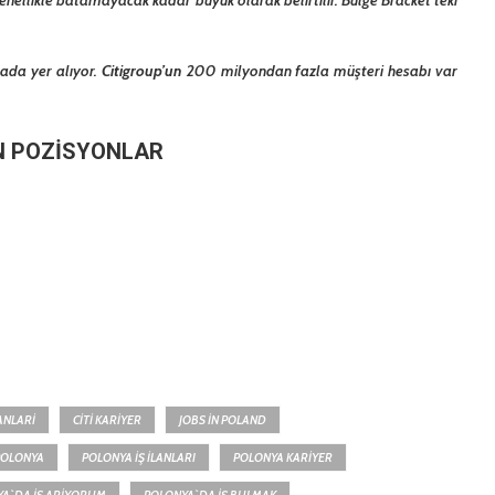
rada yer alıyor.
Citigroup’un
200 milyondan fazla müşteri hesabı var
AN POZİSYONLAR
LANLARI
CITI KARIYER
JOBS IN POLAND
POLONYA
POLONYA İŞ İLANLARI
POLONYA KARIYER