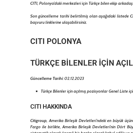
CITI
,
Polonya’daki merkezleri için Türkçe bilen ekip arkadaşl
Son güncelleme tarihi belirtilmiş olan aşağıdaki listede
C
başvuru linklerine ulaşabilirsiniz.
CITI POLONYA
TÜRKÇE BİLENLER İÇİN AÇ
Güncelleme Tarihi:
02.12.2023
Türkçe Bilenler için açılmış pozisyonlar
Genel Liste içi
CITI
HAKKINDA
Citigroup
, Amerika Birleşik Devletleri’ndeki en büyük üç
Fargo ile birlikte, Amerika Birleşik Devletleri’nin Dört B
sistematik olarak önemli bir banka olarak kabul edilir ve g