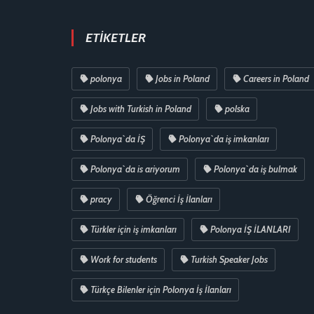
ETIKETLER
polonya
Jobs in Poland
Careers in Poland
Jobs with Turkish in Poland
polska
Polonya`da İŞ
Polonya`da iş imkanları
Polonya`da is ariyorum
Polonya`da iş bulmak
pracy
Öğrenci İş İlanları
Türkler için iş imkanları
Polonya İŞ İLANLARI
Work for students
Turkish Speaker Jobs
Türkçe Bilenler için Polonya İş İlanları