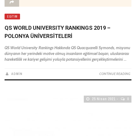
EĞITIM
QS WORLD UNIVERSITY RANKINGS 2019 –
POLONYA ÜNIVERSITELERI
QS World University Rankings Hakkında QS Quacquarelli Symonds, misyonu
dünyanın her yerindeki motive olmuş insanların eğitimsel başarı, uluslararası
hareketlilik ve kariyer gelişimi yoluyla potansiyellerini gerçekleştirmelerini ...
ADMIN
CONTINUE READING
25 Nisan 2021
0