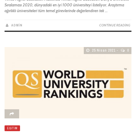
Sıralaması 2020, dünyadaki en iyi 1000 üniversiteyi listeliyor. Araştırma
ağırlıklı üniversiteleri tüm temel görevlerinde değerlendiren tek ...
ADMIN
CONTINUE READING
25 Nisan 2021
0
EĞITIM