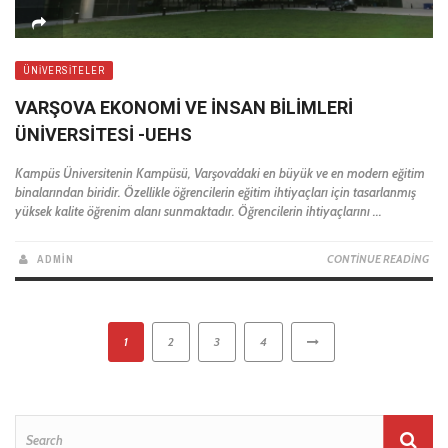
ÜNIVERSITELER
VARŞOVA EKONOMI VE İNSAN BILIMLERI
ÜNIVERSITESI -UEHS
Kampüs Üniversitenin Kampüsü, Varşova’daki en büyük ve en modern eğitim
binalarından biridir. Özellikle öğrencilerin eğitim ihtiyaçları için tasarlanmış
yüksek kalite öğrenim alanı sunmaktadır. Öğrencilerin ihtiyaçlarını ...
ADMIN
CONTINUE READING
1
2
3
4