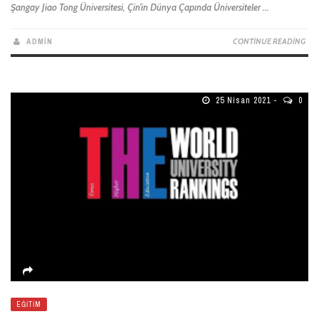
Şangay Jiao Tong Üniversitesi, Çin’in Dünya Çapında Üniversiteler ...
ADMIN
CONTINUE READING
25 Nisan 2021
0
EĞITIM