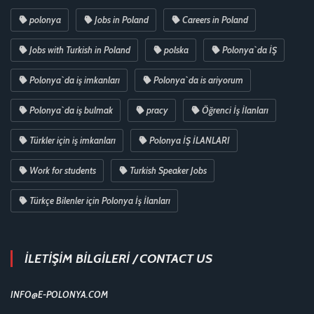
polonya
Jobs in Poland
Careers in Poland
Jobs with Turkish in Poland
polska
Polonya`da İŞ
Polonya`da iş imkanları
Polonya`da is ariyorum
Polonya`da iş bulmak
pracy
Öğrenci İş İlanları
Türkler için iş imkanları
Polonya İŞ İLANLARI
Work for students
Turkish Speaker Jobs
Türkçe Bilenler için Polonya İş İlanları
İLETİŞİM BİLGİLERİ / CONTACT US
INFO@E-POLONYA.COM