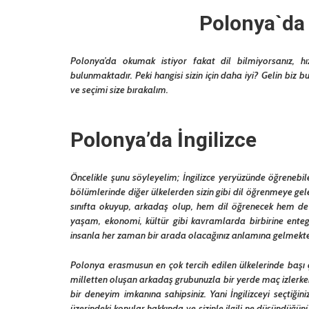
Polonya`da 
Polonya’da okumak istiyor fakat dil bilmiyorsanız, h
bulunmaktadır. Peki hangisi sizin için daha iyi? Gelin biz 
ve seçimi size bırakalım.
Polonya’da İngilizce
Öncelikle şunu söyleyelim; İngilizce yeryüzünde öğrenebilec
bölümlerinde diğer ülkelerden sizin gibi dil öğrenmeye gel
sınıfta okuyup, arkadaş olup, hem dil öğrenecek hem de 
yaşam, ekonomi, kültür gibi kavramlarda birbirine enteg
insanla her zaman bir arada olacağınız anlamına gelmekte
Polonya erasmusun en çok tercih edilen ülkelerinde başı ç
milletten oluşan arkadaş grubunuzla bir yerde maç izlerken
bir deneyim imkanına sahipsiniz. Yani İngilizceyi seçtiği
üzerindeki konular hakkında ve sizinle ilgili ne düşündüğ