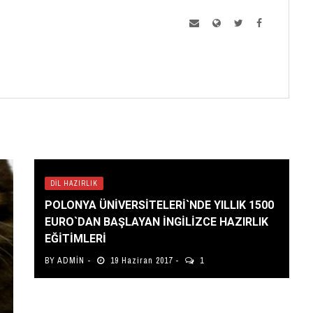
DIL HAZIRLIK
POLONYA ÜNIVERSITELERI`NDE YILLIK 1500
EURO`DAN BAŞLAYAN İNGILIZCE HAZIRLIK
EĞITIMLERI
BY
ADMIN
19 Haziran 2017
1