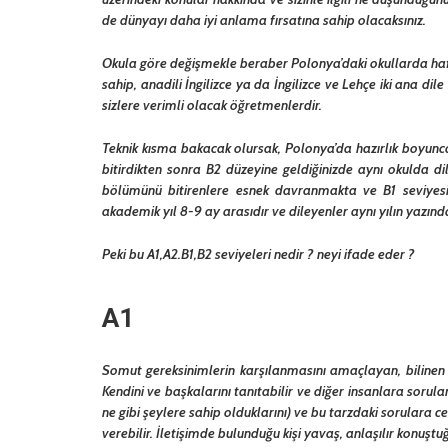
de dünyayı daha iyi anlama fırsatına sahip olacaksınız.
Okula göre değişmekle beraber Polonya’daki okullarda haf
sahip, anadili İngilizce ya da İngilizce ve Lehçe iki ana dil
sizlere verimli olacak öğretmenlerdir.
Teknik kısma bakacak olursak, Polonya’da hazırlık boyunca A1
bitirdikten sonra B2 düzeyine geldiğinizde aynı okulda dil
bölümünü bitirenlere esnek davranmakta ve B1 seviyesi
akademik yıl 8-9 ay arasıdır ve dileyenler aynı yılın yazında 
Peki bu A1,A2.B1,B2 seviyeleri nedir ? neyi ifade eder ?
A1
Somut gereksinimlerin karşılanmasını amaçlayan, bilinen v
Kendini ve başkalarını tanıtabilir ve diğer insanlara sorular
ne gibi şeylere sahip olduklarını) ve bu tarzdaki sorulara c
verebilir. İletişimde bulunduğu kişi yavaş, anlaşılır konuşt