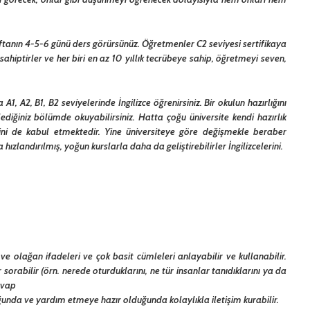
tanın 4-5-6 günü ders görürsünüz. Öğretmenler C2 seviyesi sertifikaya
e sahiptirler ve her biri en az 10 yıllık tecrübeye sahip, öğretmeyi seven,
, A2, B1, B2 seviyelerinde İngilizce öğrenirsiniz. Bir okulun hazırlığını
ediğiniz bölümde okuyabilirsiniz. Hatta çoğu üniversite kendi hazırlık
ni de kabul etmektedir. Yine üniversiteye göre değişmekle beraber
hızlandırılmış, yoğun kurslarla daha da geliştirebilirler İngilizcelerini.
e olağan ifadeleri ve çok basit cümleleri anlayabilir ve kullanabilir.
 sorabilir (örn. nerede oturduklarını, ne tür insanlar tanıdıklarını ya da
evap
uğunda ve yardım etmeye hazır olduğunda kolaylıkla iletişim kurabilir.