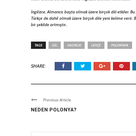
İngilizce, Almanca başta olmak üzere birçok dili etkiler. Bu n
Türkçe de dahil olmak üzere birçok dile yeni kelime verir.
bir şekilde artmıştır..
TAGS
DIL
HAZIRLIK
LEHÇE
POLONYAYA
SHARE:
Previous Article
NEDEN POLONYA?