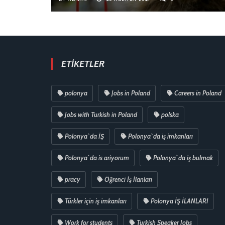
ETIKETLER
polonya
Jobs in Poland
Careers in Poland
Jobs with Turkish in Poland
polska
Polonya`da İŞ
Polonya`da iş imkanları
Polonya`da is ariyorum
Polonya`da iş bulmak
pracy
Öğrenci İş İlanları
Türkler için iş imkanları
Polonya İŞ İLANLARI
Work for students
Turkish Speaker Jobs