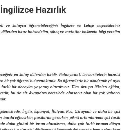
İngilizce Hazırlık
ızlı ve kolayca öğrenebileceğiniz
İngilizce
ve
Lehçe
seçenekleriniz
bu dillerden biraz bahsedelim, süreç ve metotlar hakkında bilgi verelim
eğiniz en kolay dillerden biridir. Polonya’daki üniversitelerin hazırlık
en bir çok öğrenci bulunmaktadır. Bu öğrencilerle bir akademik yıl aynı
farklı bir deneyim yaşamış olacaksınız. Tüm Avrupa ülkeleri eğitim,
redir, bu da siz Avrupa’nın neresinde olursanız olun bir çok yabancı
dir.
ekmektedir. İngiliz, İspanyol, İtalyan, Rus, Ukraynalı ve daha bir çok
, barda eğlenirken, parklarda gezerken, piknik ortamlarında çok farklı
nizde daha global bir insan olacaksınız, daha çok farklı insanın dünya
ünü görecek, onlar gibi düşünmeyi öğrenecek dolayısıyla hem onları hem