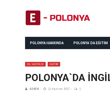
POLONYA HAKKINDA
POLONYA`DA EĞİTİM
DIL HAZIRLIK
EĞITIM
POLONYA`DA İNGI
ADMIN
11 Haziran 2017
1