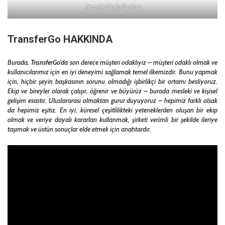
TransferGo İş İlanları
TransferGo HAKKINDA
Burada,
TransferGo’da
son derece müşteri odaklıyız – müşteri odaklı olmak ve
kullanıcılarımız için en iyi deneyimi sağlamak temel ilkemizdir. Bunu yapmak
için, hiçbir şeyin başkasının sorunu olmadığı işbirlikçi bir ortamı besliyoruz.
Ekip ve bireyler olarak çalışır, öğrenir ve büyürüz – burada mesleki ve kişisel
gelişim esastır. Uluslararası olmaktan gurur duyuyoruz – hepimiz farklı olsak
da hepimiz eşitiz. En iyi, küresel çeşitlilikteki yeteneklerden oluşan bir ekip
olmak ve veriye dayalı kararları kullanmak, şirketi verimli bir şekilde ileriye
taşımak ve üstün sonuçlar elde etmek için anahtardır.