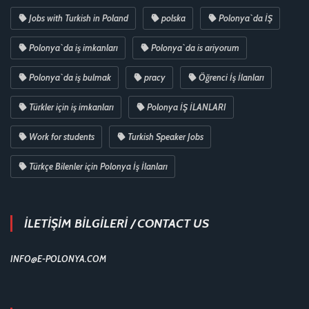
Jobs with Turkish in Poland
polska
Polonya`da İŞ
Polonya`da iş imkanları
Polonya`da is ariyorum
Polonya`da iş bulmak
pracy
Öğrenci İş İlanları
Türkler için iş imkanları
Polonya İŞ İLANLARI
Work for students
Turkish Speaker Jobs
Türkçe Bilenler için Polonya İş İlanları
İLETİŞİM BİLGİLERİ / CONTACT US
INFO@E-POLONYA.COM