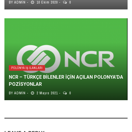
BY
ADMIN
10 Ekim 2020
0
POLONYA İŞ İLANLARI
NCR – TÜRKÇE BİLENLER İÇİN AÇILAN POLONYA’DA
POZİSYONLAR
BY
ADMIN
2 Mayıs 2021
0