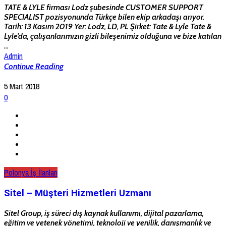
TATE & LYLE firması Lodz şubesinde CUSTOMER SUPPORT
SPECIALIST pozisyonunda Türkçe bilen ekip arkadaşı arıyor.
Tarih: 13 Kasım 2019 Yer: Lodz, LD, PL Şirket: Tate & Lyle Tate &
Lyle’da, çalışanlarımızın gizli bileşenimiz olduğuna ve bize katılan
...
Admin
Continue Reading
5 Mart 2018
0
Polonya İş İlanları
Sitel – Müşteri Hizmetleri Uzmanı
Sitel Group, iş süreci dış kaynak kullanımı, dijital pazarlama,
eğitim ve yetenek yönetimi, teknoloji ve yenilik, danışmanlık ve