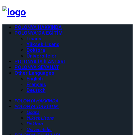
POLONYA HAKKINDA
POLONYA`DA EĞİTİM
Lisans
Yüksek Lisans
Doktora
Üniversiteler
POLONYA İŞ İLANLARI
POLONYA SEYAHAT
Other Languages
English
Français
Deutsch
POLONYA HAKKINDA
POLONYA`DA EĞİTİM
Lisans
Yüksek Lisans
Doktora
Üniversiteler