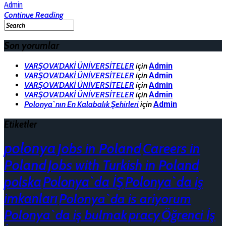
Admin
Continue Reading
Son yorumlar
VARŞOVA’DAKİ ÜNİVERSİTELER
için
Admin
VARŞOVA’DAKİ ÜNİVERSİTELER
için
Admin
VARŞOVA’DAKİ ÜNİVERSİTELER
için
Admin
VARŞOVA’DAKİ ÜNİVERSİTELER
için
Admin
Polonya`nın En Kalabalık Şehirleri
için
Admin
Etiketler
polonya
Jobs in Poland
Careers in
Poland
Jobs with Turkish in Poland
polska
Polonya`da İŞ
Polonya`da iş
imkanları
Polonya`da is ariyorum
Polonya`da iş bulmak
pracy
Öğrenci İş