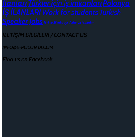
İlanları
Türkler için iş imkanları
Polonya
İŞ İLANLARI
Work for students
Turkish
Speaker Jobs
Türkçe Bilenler için Polonya İş İlanları
İLETİŞİM BİLGİLERİ / CONTACT US
INFO@E-POLONYA.COM
Find us on Facebook