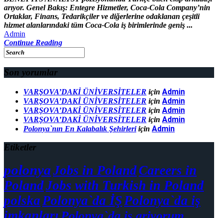
arıyor. Genel Bakış: Entegre Hizmetler, Coca-Cola Company’nin
Ortaklar, Finans, Tedarikçiler ve diğerlerine odaklanan çeşitli
hizmet alanlarındaki tüm Coca-Cola iş birimlerinde geniş ...
Admin
Continue Reading
Son yorumlar
Admin
VARŞOVA’DAKİ ÜNİVERSİTELER
için
Admin
VARŞOVA’DAKİ ÜNİVERSİTELER
için
Admin
VARŞOVA’DAKİ ÜNİVERSİTELER
için
Admin
VARŞOVA’DAKİ ÜNİVERSİTELER
için
Admin
Polonya`nın En Kalabalık Şehirleri
için
Etiketler
polonya
Jobs in Poland
Careers in
Poland
Jobs with Turkish in Poland
polska
Polonya`da İŞ
Polonya`da iş
imkanları
Polonya`da is ariyorum