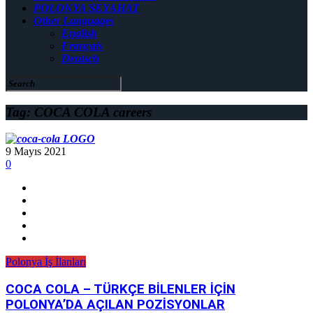
POLONYA SEYAHAT
Other Languages
English
Français
Deutsch
Tag: COCA COLA careers
9 Mayıs 2021
0
Polonya İş İlanları
COCA COLA – TÜRKÇE BİLENLER İÇİN
POLONYA’DA AÇILAN POZİSYONLAR