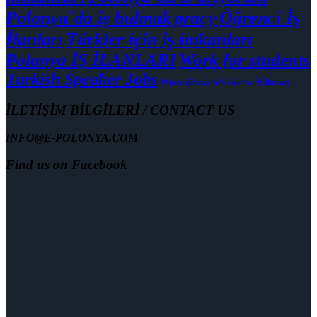
Polonya`da iş bulmak
pracy
Öğrenci İş
İlanları
Türkler için iş imkanları
Polonya İŞ İLANLARI
Work for students
Turkish Speaker Jobs
Türkçe Bilenler için Polonya İş İlanları
İLETİŞİM BİLGİLERİ / CONTACT US
INFO@E-POLONYA.COM
Find us on Facebook