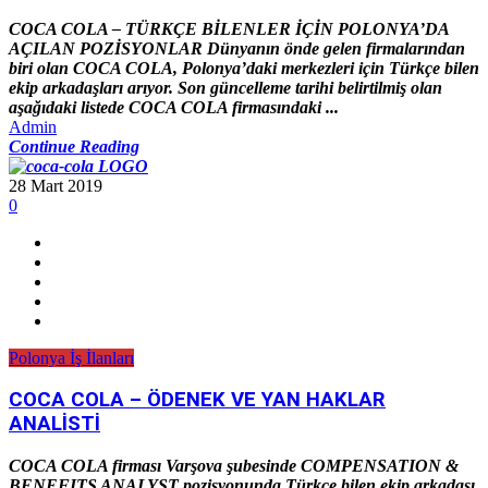
COCA COLA – TÜRKÇE BİLENLER İÇİN POLONYA’DA
AÇILAN POZİSYONLAR Dünyanın önde gelen firmalarından
biri olan COCA COLA, Polonya’daki merkezleri için Türkçe bilen
ekip arkadaşları arıyor. Son güncelleme tarihi belirtilmiş olan
aşağıdaki listede COCA COLA firmasındaki ...
Admin
Continue Reading
28 Mart 2019
0
Polonya İş İlanları
COCA COLA – ÖDENEK VE YAN HAKLAR
ANALİSTİ
COCA COLA firması Varşova şubesinde COMPENSATION &
BENEFITS ANALYST pozisyonunda Türkçe bilen ekip arkadaşı