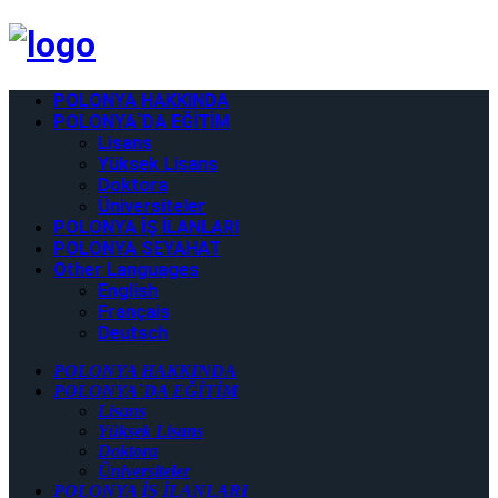
POLONYA HAKKINDA
POLONYA`DA EĞİTİM
Lisans
Yüksek Lisans
Doktora
Üniversiteler
POLONYA İŞ İLANLARI
POLONYA SEYAHAT
Other Languages
English
Français
Deutsch
POLONYA HAKKINDA
POLONYA`DA EĞİTİM
Lisans
Yüksek Lisans
Doktora
Üniversiteler
POLONYA İŞ İLANLARI