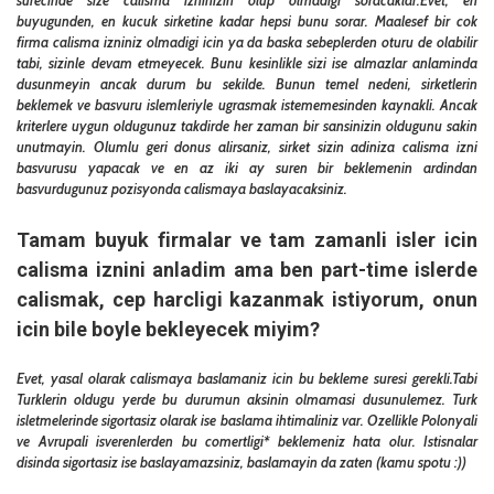
buyugunden, en kucuk sirketine kadar hepsi bunu sorar. Maalesef bir cok
firma calisma izniniz olmadigi icin ya da baska sebeplerden oturu de olabilir
tabi, sizinle devam etmeyecek. Bunu kesinlikle sizi ise almazlar anlaminda
dusunmeyin ancak durum bu sekilde. Bunun temel nedeni, sirketlerin
beklemek ve basvuru islemleriyle ugrasmak istememesinden kaynakli. Ancak
kriterlere uygun oldugunuz takdirde her zaman bir sansinizin oldugunu sakin
unutmayin. Olumlu geri donus alirsaniz, sirket sizin adiniza calisma izni
basvurusu yapacak ve en az iki ay suren bir beklemenin ardindan
basvurdugunuz pozisyonda calismaya baslayacaksiniz.
Tamam buyuk firmalar ve tam zamanli isler icin
calisma iznini anladim ama ben part-time islerde
calismak, cep harcligi kazanmak istiyorum, onun
icin bile boyle bekleyecek miyim?
Evet, yasal olarak calismaya baslamaniz icin bu bekleme suresi gerekli.Tabi
Turklerin oldugu yerde bu durumun aksinin olmamasi dusunulemez. Turk
isletmelerinde sigortasiz olarak ise baslama ihtimaliniz var. Ozellikle Polonyali
ve Avrupali isverenlerden bu comertligi* beklemeniz hata olur. Istisnalar
disinda sigortasiz ise baslayamazsiniz, baslamayin da zaten (kamu spotu :))