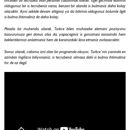
onceden bir tecrubesi olan personel calistirmak isterler. Eger gecmiste edinmis
oldugunuz bir is tecrubeniz varsa, benzeri bir alanda is bulmaniz daha kolay
olacaktir. Ayni sekilde devam ettiginiz ya da bitirmis oldugunuz bolumle ilgili
is bulma ihtimaliniz de daha kolay.
Mesela bir muhendis olarak, Turkce bilen muhasebe elemani pozisyonu
basvurunuza geri donus olsa da, yapacaginiz is gorusmesi esnasinda hem
beklentilerinizi anlatmaniz hem de karsinizdaki ikna etmeniz zorlasacaktir.
Sonuc olarak, calisma izni olan bir programda okuyor, Turkce`nin yaninda en
azindan İngilizce biliyorsaniz, is tecrubeniz olmasa dahi is bulma ihtimaliniz
hic de az degil.