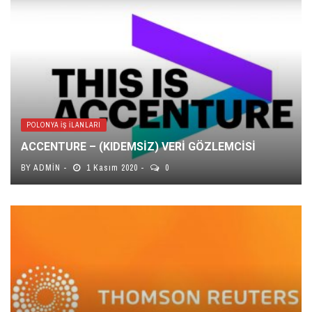
POLONYA İŞ İLANLARI
ACCENTURE – (KIDEMSİZ) VERİ GÖZLEMCİSİ
BY
ADMIN
1 Kasım 2020
0