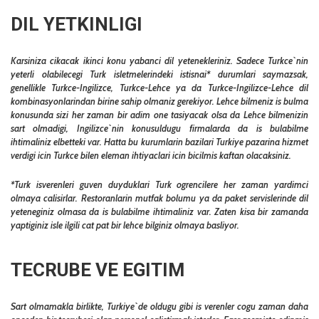
DIL YETKINLIGI
Karsiniza cikacak ikinci konu yabanci dil yetenekleriniz. Sadece Turkce`nin
yeterli olabilecegi Turk isletmelerindeki istisnai* durumlari saymazsak,
genellikle Turkce-Ingilizce, Turkce-Lehce ya da Turkce-Ingilizce-Lehce dil
kombinasyonlarindan birine sahip olmaniz gerekiyor. Lehce bilmeniz is bulma
konusunda sizi her zaman bir adim one tasiyacak olsa da Lehce bilmenizin
sart olmadigi, Ingilizce`nin konusuldugu firmalarda da is bulabilme
ihtimaliniz elbetteki var. Hatta bu kurumlarin bazilari Turkiye pazarina hizmet
verdigi icin Turkce bilen eleman ihtiyaclari icin bicilmis kaftan olacaksiniz.
*Turk isverenleri guven duyduklari Turk ogrencilere her zaman yardimci
olmaya calisirlar. Restoranlarin mutfak bolumu ya da paket servislerinde dil
yeteneginiz olmasa da is bulabilme ihtimaliniz var. Zaten kisa bir zamanda
yaptiginiz isle ilgili cat pat bir lehce bilginiz olmaya basliyor.
TECRUBE VE EGITIM
Sart olmamakla birlikte, Turkiye`de oldugu gibi is verenler cogu zaman daha