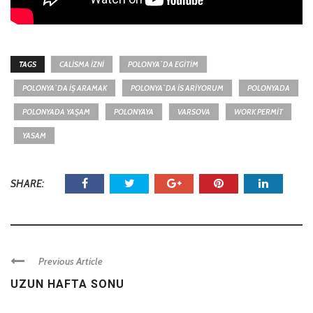
TAGS
CALISMA IZNI
POLONYA`DA EGITIM
POLONYA`DA İŞ ARAMAK
POLONYA`DA IS ARIYORUM
POLONYADA
POLONYADA YAŞAM
POLONYAYA
VARSOVA
WORK PERMIT
YASAM
SHARE:
Previous Article
UZUN HAFTA SONU