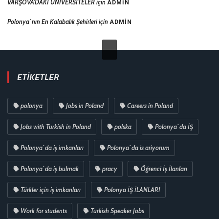
VARŞOVA’DAKİ ÜNİVERSİTELER
için
ADMIN
Polonya`nın En Kalabalık Şehirleri
için
ADMIN
ETIKETLER
polonya
Jobs in Poland
Careers in Poland
Jobs with Turkish in Poland
polska
Polonya`da İŞ
Polonya`da iş imkanları
Polonya`da is ariyorum
Polonya`da iş bulmak
pracy
Öğrenci İş İlanları
Türkler için iş imkanları
Polonya İŞ İLANLARI
Work for students
Turkish Speaker Jobs