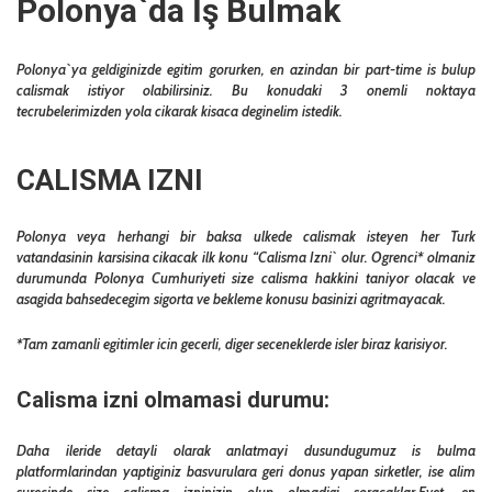
Polonya`da İş Bulmak
Polonya`ya geldiginizde egitim gorurken, en azindan bir part-time is bulup
calismak istiyor olabilirsiniz. Bu konudaki 3 onemli noktaya
tecrubelerimizden yola cikarak kisaca deginelim istedik.
CALISMA IZNI
Polonya veya herhangi bir baksa ulkede calismak isteyen her Turk
vatandasinin karsisina cikacak ilk konu “Calisma Izni` olur. Ogrenci* olmaniz
durumunda Polonya Cumhuriyeti size calisma hakkini taniyor olacak ve
asagida bahsedecegim sigorta ve bekleme konusu basinizi agritmayacak.
*Tam zamanli egitimler icin gecerli, diger seceneklerde isler biraz karisiyor.
Calisma izni olmamasi durumu:
Daha ileride detayli olarak anlatmayi dusundugumuz is bulma
platformlarindan yaptiginiz basvurulara geri donus yapan sirketler, ise alim
surecinde size calisma izninizin olup olmadigi soracaklar.Evet, en