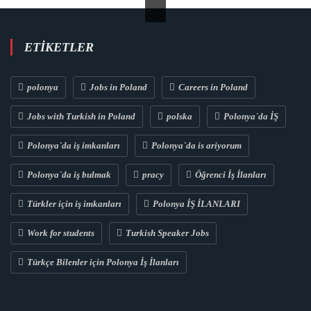
ETIKETLER
polonya
Jobs in Poland
Careers in Poland
Jobs with Turkish in Poland
polska
Polonya`da İŞ
Polonya`da iş imkanları
Polonya`da is ariyorum
Polonya`da iş bulmak
pracy
Öğrenci İş İlanları
Türkler için iş imkanları
Polonya İŞ İLANLARI
Work for students
Turkish Speaker Jobs
Türkçe Bilenler için Polonya İş İlanları