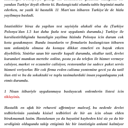
yandan Turkiye`deydi elbette ki. Baslangictaki olumlu tablo hepimizi mutlu
ederken, ne yazik ki hastalik 11 Mart`tan itibaren Turkiye`de de hizla
yayilmaya basladi.
Istatistikler biraz da yapilan test sayisiyla alakali olsa da (Turkiye
Polonya`dan 1.5 kat daha fazla test uygulamis durumda.) Turkiye ile
karsilastirildiginda hastaligin yayilma hizinda Polonya icin durum cok
kotu gozukmuyor. Bunda insanlarin ve firmalarin baslangictan itibaren
tam anlamiyla olmasa da konuya dikkat etmeleri en buyuk etken
diyebiliriz. Sinirlar uzun bir suredir kapali durumda, okullar tatil, devlet
kurumlari mumkun mertebe online, posta ya da telefon ile hizmet vermeye
calsiyor, market ve eczaneler calisiyor, restorantlar ise sadece paket servis
hizmeti veriyorlar. Bir cok firma evden calisma yontemine gecti ya da tatil
ilan etti ve bu da sokaktaki ve toplu tasimalardaki insan yogunlugunu yok
etmis durumda.
1 Nisan itibariyle uygulanmaya baslayacak onlemlerin listesi icin
tiklayiniz
.
Hastalik en ufak bir rehaveti affetmiyor malesef, bu nedenle devlet
tedbirlerinin yaninda kisisel tedbirleri de bir an icin olsun elden
birakmamak lazim. Hastalanan ya da hayatini kaybeden kisi siz ya da bir
sevdiginiz oldugunda takip ettigimiz hic bir istatistigin anlami kalmiyor