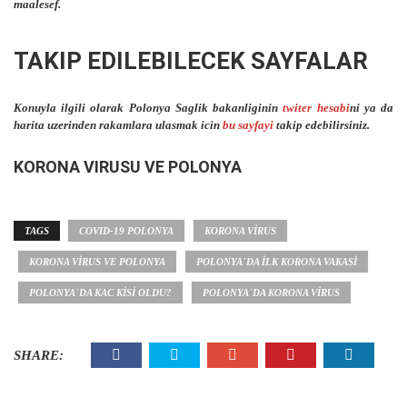
maalesef.
TAKIP EDILEBILECEK SAYFALAR
Konuyla ilgili olarak Polonya Saglik bakanliginin
twiter hesabi
ni ya da
harita uzerinden rakamlara ulasmak icin
bu sayfayi
takip edebilirsiniz.
KORONA VIRUSU VE POLONYA
TAGS
COVID-19 POLONYA
KORONA VIRUS
KORONA VIRUS VE POLONYA
POLONYA`DA ILK KORONA VAKASI
POLONYA`DA KAC KISI OLDU?
POLONYA`DA KORONA VIRUS
SHARE: