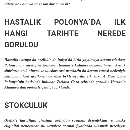
itibariyle Polonya`daki son durum nasil?
HASTALIK POLONYA`DA ILK
HANGI TARIHTE NEREDE
GORULDU
Hastalik Avrupa`da ozellikle de Italya`da hizla yayilmaya devam ederken,
Polonya bir sureligine konudan bagimsiz kalmayi basarabilmisti. Ancak
sinirlarin acik olmasi ve uluslararasi ucuslarin da devam etmesi nedeniyle
malumun ilani gecikmeli de olsa bekleniyordu. Ilk vaka 4 Mart gunu
Polonya`nin batisinda bulunan Zielona Gora sehrinde goruldu. Hastanin
Almanya`dan otobusle geldigi aciklandi.
STOKCULUK
Ozelikle hastaligin girisinin ardindan yasanan dezenfektan ve maske
cilginligi neticesinde bu urunlere normal fiyatlarda ulasmak neredeyse