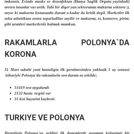
imkansiz. Evinde maske ve dezenfektan (Dunya Saglik Orgutu yayinladi)
ureten insanlar var artik. Tabi bir diger yan sektorumuz makarna sektoru :),
neyse ki makarna konusunda durum o kadar da kritik degil. Marketler ilk
soku atlattiktan sonra toparladilar sayilir ve makarna, et, konserve, pirinc
gibi urunleri marketlerde bulmak mumkun.
RAKAMLARLA POLONYA`DA
KORONA
31 Mart sabahi yani hastaligin ilk gorulmesinden yaklasik 1 ay sonrasi
itibariyle Polonya`da rakamlarla son durum su sekilde;
51419 test uygulandi
2132 hasta tespiti var
31 kisi hayatini kaybetti.
TURKIYE VE POLONYA
Hastaligin Polonya`ya geldigi ilk donemlerde gozumuz kulagimiz bir