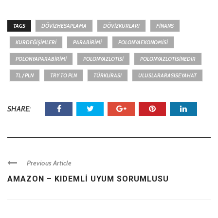
TAGS
DÖVIZHESAPLAMA
DÖVIZKURLARI
FINANS
KURDEĞIŞIMLERI
PARABIRIMI
POLONYAEKONOMISI
POLONYAPARABIRIMI
POLONYAZLOTISI
POLONYAZLOTISINEDIR
TL / PLN
TRY TO PLN
TÜRKLIRASI
ULUSLARARASISEYAHAT
SHARE:
Previous Article
AMAZON – KIDEMLI UYUM SORUMLUSU