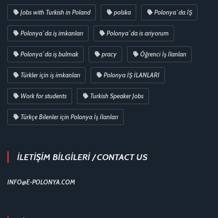
Jobs with Turkish in Poland
polska
Polonya`da İŞ
Polonya`da iş imkanları
Polonya`da is ariyorum
Polonya`da iş bulmak
pracy
Öğrenci İş İlanları
Türkler için iş imkanları
Polonya İŞ İLANLARI
Work for students
Turkish Speaker Jobs
Türkçe Bilenler için Polonya İş İlanları
İLETİŞİM BİLGİLERİ / CONTACT US
INFO@E-POLONYA.COM