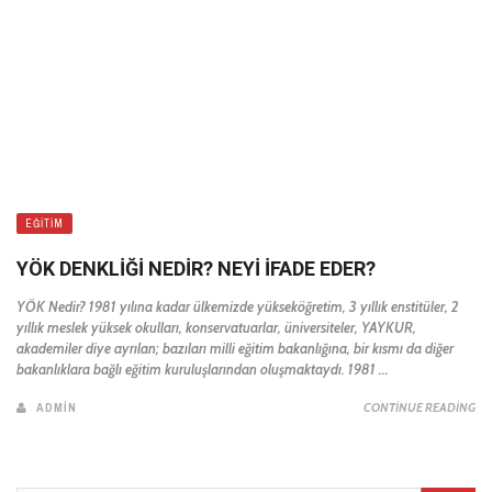
EĞITIM
YÖK DENKLIĞI NEDIR? NEYI İFADE EDER?
YÖK Nedir? 1981 yılına kadar ülkemizde yükseköğretim, 3 yıllık enstitüler, 2
yıllık meslek yüksek okulları, konservatuarlar, üniversiteler, YAYKUR,
akademiler diye ayrılan; bazıları milli eğitim bakanlığına, bir kısmı da diğer
bakanlıklara bağlı eğitim kuruluşlarından oluşmaktaydı. 1981 ...
ADMIN
CONTINUE READING