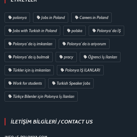
polonya
Jobs in Poland
Careers in Poland
Jobs with Turkish in Poland
polska
Polonya`da İŞ
Polonya`da iş imkanları
Polonya`da is ariyorum
Polonya`da iş bulmak
pracy
Öğrenci İş İlanları
Türkler için iş imkanları
Polonya İŞ İLANLARI
Work for students
Turkish Speaker Jobs
Türkçe Bilenler için Polonya İş İlanları
İLETİŞİM BİLGİLERİ / CONTACT US