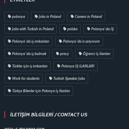
polonya
Jobs in Poland
Careers in Poland
Jobs with Turkish in Poland
polska
Polonya`da İŞ
Polonya`da iş imkanları
Polonya`da is ariyorum
Polonya`da iş bulmak
pracy
Öğrenci İş İlanları
Türkler için iş imkanları
Polonya İŞ İLANLARI
Work for students
Turkish Speaker Jobs
Türkçe Bilenler için Polonya İş İlanları
İLETİŞİM BİLGİLERİ / CONTACT US