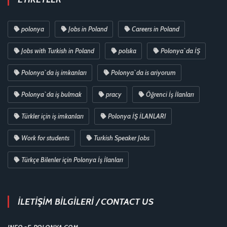
polonya
Jobs in Poland
Careers in Poland
Jobs with Turkish in Poland
polska
Polonya`da İŞ
Polonya`da iş imkanları
Polonya`da is ariyorum
Polonya`da iş bulmak
pracy
Öğrenci İş İlanları
Türkler için iş imkanları
Polonya İŞ İLANLARI
Work for students
Turkish Speaker Jobs
Türkçe Bilenler için Polonya İş İlanları
İLETİŞİM BİLGİLERİ / CONTACT US