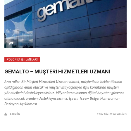
POLONYA İŞ İLANLARI
GEMALTO – MÜŞTERI HIZMETLERI UZMANI
Ana roller: Bir Müşteri Hizmetleri Uzmanı olarak, müşterilerin beklentilerinin
aşıldığından emin olacak ve müşteri ihtiyaçlarıyla ilgili konularda müşteri
yöneticilerini destekleyeceksiniz. Milyonlarca insanın dijital hayatını güvence
altına alacak ürünleri destekleyeceksiniz. İşyeri: Tczew Bölge: Pomeranian
Pozisyon Açıklaması ...
ADMIN
CONTINUE READING