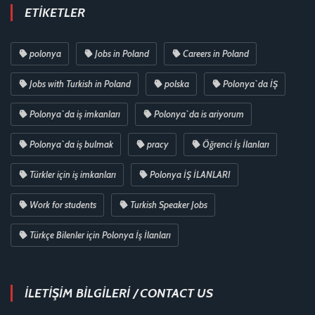
ETIKETLER
polonya
Jobs in Poland
Careers in Poland
Jobs with Turkish in Poland
polska
Polonya`da İŞ
Polonya`da iş imkanları
Polonya`da is ariyorum
Polonya`da iş bulmak
pracy
Öğrenci İş İlanları
Türkler için iş imkanları
Polonya İŞ İLANLARI
Work for students
Turkish Speaker Jobs
Türkçe Bilenler için Polonya İş İlanları
İLETİŞİM BİLGİLERİ / CONTACT US