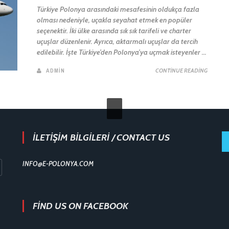
Türkiye Polonya arasındaki mesafesinin oldukça fazla
olması nedeniyle, uçakla seyahat etmek en popüler
seçenektir. İki ülke arasında sık sık tarifeli ve charter
uçuşlar düzenlenir. Ayrıca, aktarmalı uçuşlar da tercih
edilebilir. İşte Türkiye’den Polonya’ya uçmak isteyenler ...
ADMIN
CONTINUE READING
İLETİŞİM BİLGİLERİ / CONTACT US
INFO@E-POLONYA.COM
FIND US ON FACEBOOK