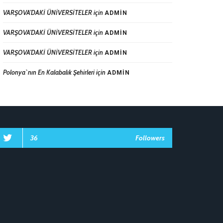
VARŞOVA’DAKİ ÜNİVERSİTELER
için
ADMIN
VARŞOVA’DAKİ ÜNİVERSİTELER
için
ADMIN
VARŞOVA’DAKİ ÜNİVERSİTELER
için
ADMIN
Polonya`nın En Kalabalık Şehirleri
için
ADMIN
36
Followers