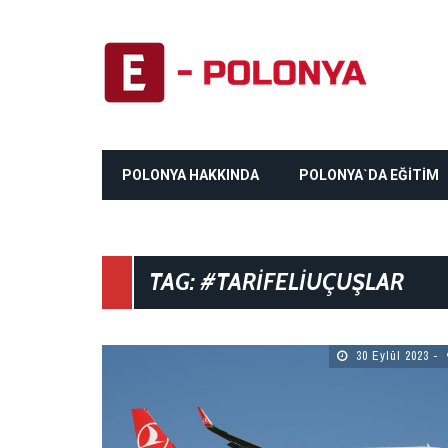
POLONYA HAKKINDA
POLONYA`DA EĞİTİM
TAG: #TARIFELIUÇUŞLAR
30 Eylül 2023