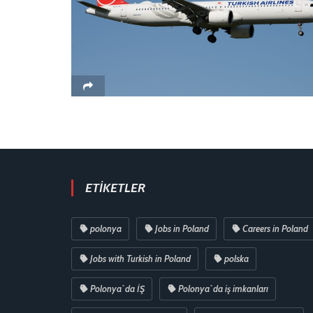
ETIKETLER
polonya
Jobs in Poland
Careers in Poland
Jobs with Turkish in Poland
polska
Polonya`da İŞ
Polonya`da iş imkanları