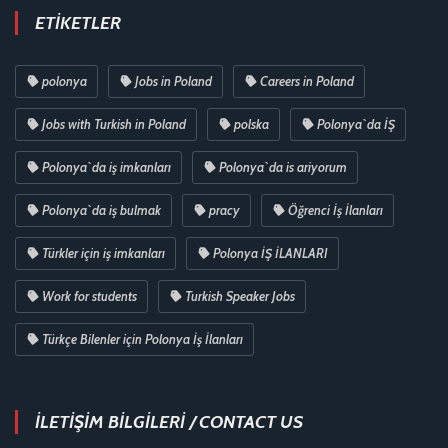
ETIKETLER
polonya
Jobs in Poland
Careers in Poland
Jobs with Turkish in Poland
polska
Polonya`da İŞ
Polonya`da iş imkanları
Polonya`da is ariyorum
Polonya`da iş bulmak
pracy
Öğrenci İş İlanları
Türkler için iş imkanları
Polonya İŞ İLANLARI
Work for students
Turkish Speaker Jobs
Türkçe Bilenler için Polonya İş İlanları
İLETİŞİM BİLGİLERİ / CONTACT US