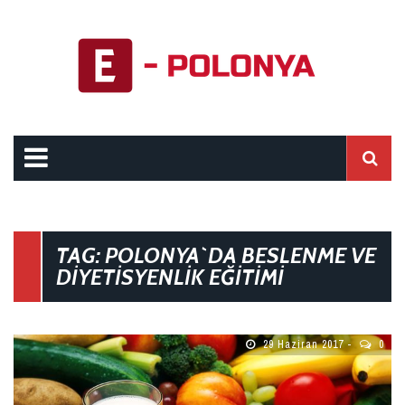
TAG: POLONYA`DA BESLENME VE
DIYETISYENLIK EĞITIMI
29 Haziran 2017
0