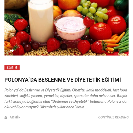
EĞITIM
POLONYA`DA BESLENME VE DIYETETIK EĞITIMI
Polonya`da Beslenme ve Diyetetik Eğitimi Obezite, katkı maddeleri, fast food
zincirleri, sağlıklı yaşam, yemekler, diyetler, sporcular daha neler neler. Birçok
farklı konuyla bağlantılı olan “Beslenme ve Diyetetik” bölümünü Polonya`da
okuyabiliyor muyuz? Ülkemizde yıllar önce `kesin ...
ADMIN
CONTINUE READING