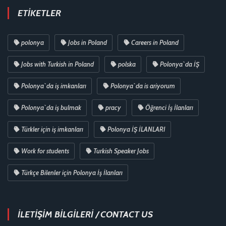
ETIKETLER
polonya
Jobs in Poland
Careers in Poland
Jobs with Turkish in Poland
polska
Polonya`da İŞ
Polonya`da iş imkanları
Polonya`da is ariyorum
Polonya`da iş bulmak
pracy
Öğrenci İş İlanları
Türkler için iş imkanları
Polonya İŞ İLANLARI
Work for students
Turkish Speaker Jobs
Türkçe Bilenler için Polonya İş İlanları
İLETİŞİM BİLGİLERİ / CONTACT US