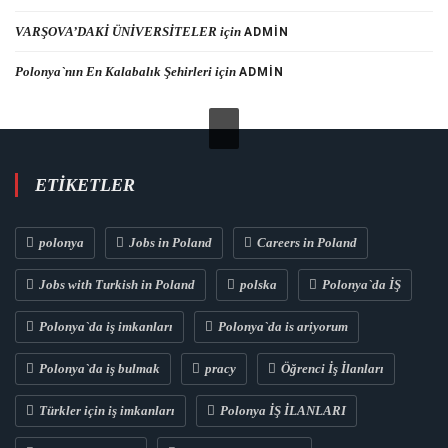
VARŞOVA’DAKİ ÜNİVERSİTELER
için
ADMIN
Polonya`nın En Kalabalık Şehirleri
için
ADMIN
ETIKETLER
polonya
Jobs in Poland
Careers in Poland
Jobs with Turkish in Poland
polska
Polonya`da İŞ
Polonya`da iş imkanları
Polonya`da is ariyorum
Polonya`da iş bulmak
pracy
Öğrenci İş İlanları
Türkler için iş imkanları
Polonya İŞ İLANLARI