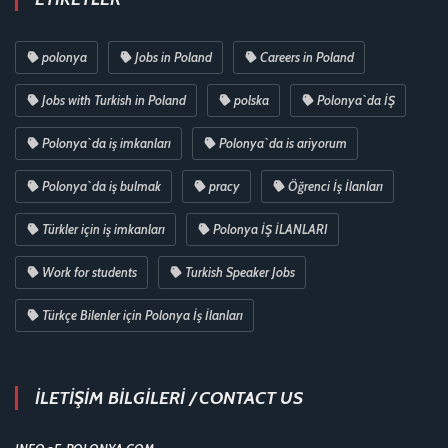
polonya
Jobs in Poland
Careers in Poland
Jobs with Turkish in Poland
polska
Polonya`da İŞ
Polonya`da iş imkanları
Polonya`da is ariyorum
Polonya`da iş bulmak
pracy
Öğrenci İş İlanları
Türkler için iş imkanları
Polonya İŞ İLANLARI
Work for students
Turkish Speaker Jobs
Türkçe Bilenler için Polonya İş İlanları
İLETİŞİM BİLGİLERİ / CONTACT US