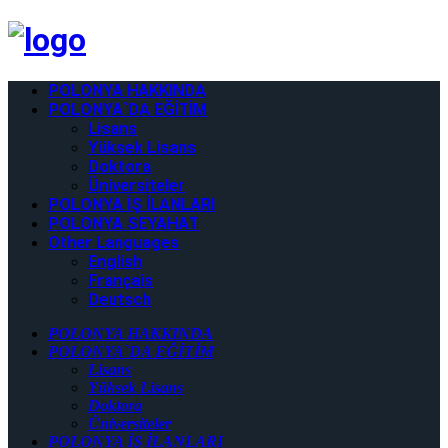
POLONYA HAKKINDA
POLONYA`DA EĞİTİM
Lisans
Yüksek Lisans
Doktora
Üniversiteler
POLONYA İŞ İLANLARI
POLONYA SEYAHAT
Other Languages
English
Français
Deutsch
POLONYA HAKKINDA
POLONYA`DA EĞİTİM
Lisans
Yüksek Lisans
Doktora
Üniversiteler
POLONYA İŞ İLANLARI