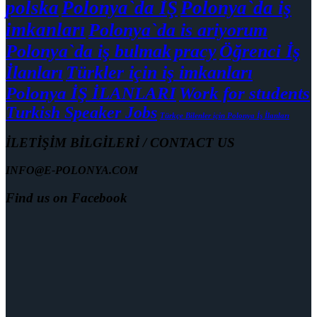
polska
Polonya`da İŞ
Polonya`da iş
imkanları
Polonya`da is ariyorum
Polonya`da iş bulmak
pracy
Öğrenci İş
İlanları
Türkler için iş imkanları
Polonya İŞ İLANLARI
Work for students
Turkish Speaker Jobs
Türkçe Bilenler için Polonya İş İlanları
İLETİŞİM BİLGİLERİ / CONTACT US
INFO@E-POLONYA.COM
Find us on Facebook