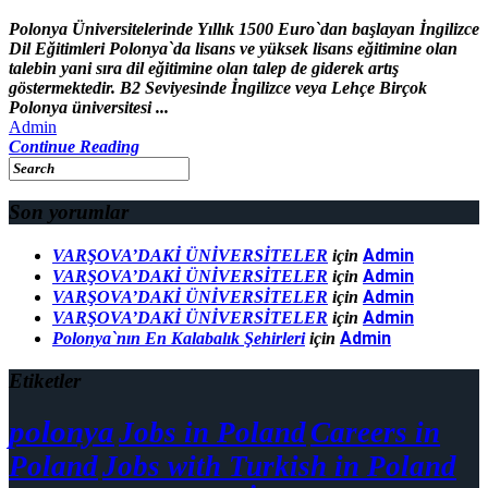
Polonya Üniversitelerinde Yıllık 1500 Euro`dan başlayan İngilizce
Dil Eğitimleri Polonya`da lisans ve yüksek lisans eğitimine olan
talebin yani sıra dil eğitimine olan talep de giderek artış
göstermektedir. B2 Seviyesinde İngilizce veya Lehçe Birçok
Polonya üniversitesi ...
Admin
Continue Reading
Son yorumlar
Admin
VARŞOVA’DAKİ ÜNİVERSİTELER
için
Admin
VARŞOVA’DAKİ ÜNİVERSİTELER
için
Admin
VARŞOVA’DAKİ ÜNİVERSİTELER
için
Admin
VARŞOVA’DAKİ ÜNİVERSİTELER
için
Admin
Polonya`nın En Kalabalık Şehirleri
için
Etiketler
polonya
Jobs in Poland
Careers in
Poland
Jobs with Turkish in Poland