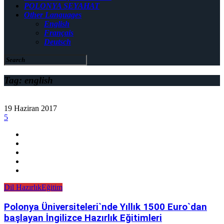
POLONYA SEYAHAT
Other Languages
English
Français
Deutsch
Tag: english
19 Haziran 2017
5
Dil Hazırlık
Eğitim
Polonya Üniversiteleri`nde Yıllık 1500 Euro`dan
başlayan İngilizce Hazırlık Eğitimleri