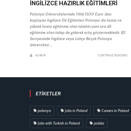
İNGILIZCE HAZIRLIK EĞITIMLERI
Polonya Üniversitelerinde Yıllık 1500 Euro`dan
başlayan İngilizce Dil Eğitimleri Polonya`da lisans ve
yüksek lisans eğitimine olan talebin yani sıra dil
eğitimine olan talep de giderek artış göstermektedir. B2
Seviyesinde İngilizce veya Lehçe Birçok Polonya
üniversitesi ...
ADMIN
CONTINUE READING
ETIKETLER
polonya
Jobs in Poland
Careers in Poland
Jobs with Turkish in Poland
polska