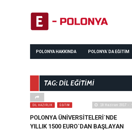
POLONYA HAKKINDA
POLONYA`DA EĞİTİM
TAG: DIL EĞITIMI
19 Haziran 2017
DIL HAZIRLIK
EĞITIM
POLONYA ÜNIVERSITELERI`NDE
YILLIK 1500 EURO`DAN BAŞLAYAN