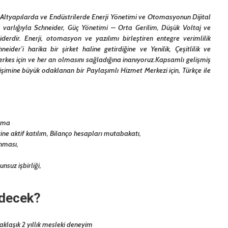
, Altyapılarda ve Endüstrilerde Enerji Yönetimi ve Otomasyonun Dijital
 varlığıyla Schneider, Güç Yönetimi – Orta Gerilim, Düşük Voltaj ve
rdir. Enerji, otomasyon ve yazılımı birleştiren entegre verimlilik
ider’i harika bir şirket haline getirdiğine ve Yenilik, Çeşitlilik ve
herkes için ve her an olmasını sağladığına inanıyoruz.Kapsamlı gelişmiş
lişimine büyük odaklanan bir Paylaşımlı Hizmet Merkezi için, Türkçe ile
lama
e aktif katılım, Bilanço hesapları mutabakatı,
anması,
suz işbirliği,
edecek?
klaşık 2 yıllık mesleki deneyim