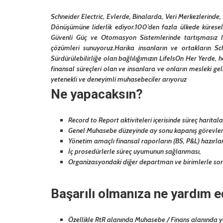
Schneider Electric, Evlerde, Binalarda, Veri Merkezlerinde
Dönüşümüne liderlik ediyor.100’den fazla ülkede küresel
Güvenli Güç ve Otomasyon Sistemlerinde tartışmasız lide
çözümleri sunuyoruz.Harika insanların ve ortakların Schne
Sürdürülebilirliğe olan bağlılığımızın LifeIsOn Her Yerde, 
finansal süreçleri olan ve insanlara ve onların mesleki ge
yetenekli ve deneyimli muhasebeciler arıyoruz
Ne yapacaksın?
Record to Report aktiviteleri içerisinde süreç harita
Genel Muhasebe düzeyinde ay sonu kapanış görevlerin
Yönetim amaçlı finansal raporların (BS, P&L) hazırl
İç prosedürlerle süreç uyumunun sağlanması,
Organizasyondaki diğer departman ve birimlerle sorun
Başarılı olmanıza ne yardım 
Özellikle RtR alanında Muhasebe / Finans alanında ya