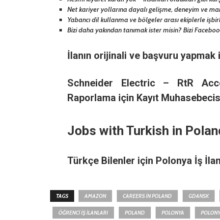
Net kariyer yollarına dayalı gelişme, deneyim ve ma
Yabancı dil kullanma ve bölgeler arası ekiplerle işbi
Bizi daha yakından tanımak ister misin? Bizi Facebook
İlanın orijinali ve başvuru yapmak 
Schneider Electric – RtR Acc
Raporlama için Kayıt Muhasebecis
Jobs with Turkish in Polan
Türkçe Bilenler için Polonya İş İlan
TAGS
AMAZON
CAREERS IN POLAND
GDANSK
ÖĞRENCI İŞ İLANLARI
POLAND
POLONYA
POLONYA