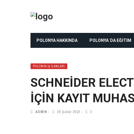
POLONYA HAKKINDA
POLONYA`DA EĞİTİM
POLONYA İŞ İLANLARI
SCHNEIDER ELEC
IÇIN KAYIT MUHAS
ADMIN
20 Şubat 2018
2