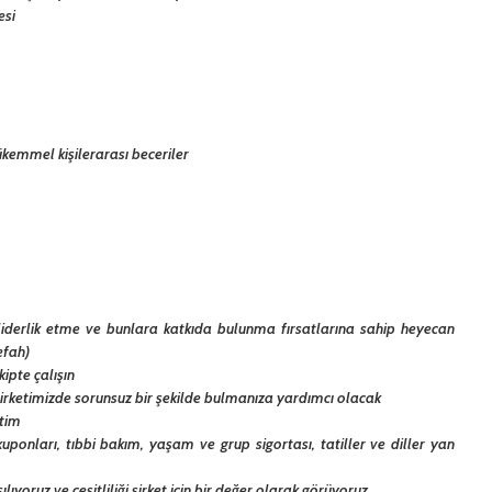
esi
kemmel kişilerarası beceriler
e liderlik etme ve bunlara katkıda bulunma fırsatlarına sahip heyecan
efah)
kipte çalışın
i şirketimizde sorunsuz bir şekilde bulmanıza yardımcı olacak
itim
uponları, tıbbi bakım, yaşam ve grup sigortası, tatiller ve diller yan
ılıyoruz ve çeşitliliği şirket için bir değer olarak görüyoruz