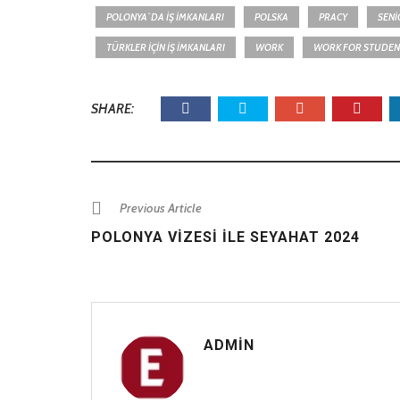
POLONYA`DA IŞ IMKANLARI
POLSKA
PRACY
SENI
TÜRKLER IÇIN IŞ IMKANLARI
WORK
WORK FOR STUDEN
SHARE:
Previous Article
POLONYA VIZESI ILE SEYAHAT 2024
ADMIN