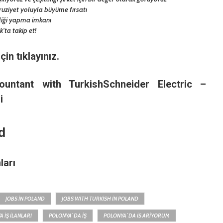
ruziyet yoluyla büyüme fırsatı
rliği yapma imkanı
’ta takip et!
için
tıklayınız.
ountant with Turkish
Schneider Electric –
i
d
ları
JOBS IN POLAND
JOBS WITH TURKISH IN POLAND
 İŞ İLANLARI
POLONYA`DA İŞ
POLONYA`DA IS ARIYORUM