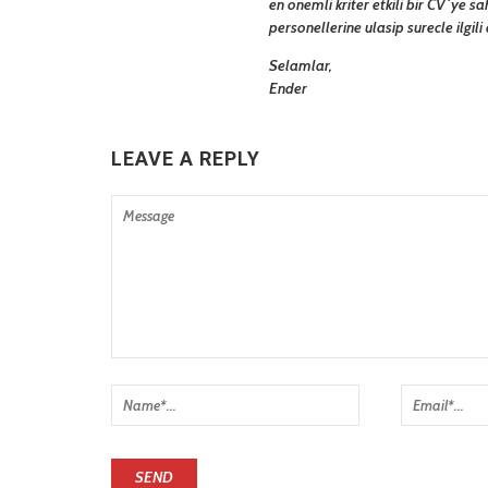
en onemli kriter etkili bir CV`ye s
personellerine ulasip surecle ilgil
Selamlar,
Ender
LEAVE A REPLY