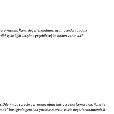
başvuru yaptım. İlanın değerlendirilmesi aşamasında, faydası
r? İş ile ilgili iletişime geçebileceğim birileri var mıdır?
 Dilerim bu surecte geri donus almis hatta ise baslamissindir. Konu ile
lmak
” basliginda genel bir yazimiz mevcut. Is icin degerlendirilmendeki