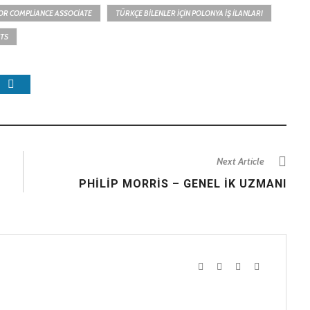
OR COMPLIANCE ASSOCIATE
TÜRKÇE BILENLER IÇIN POLONYA İŞ İLANLARI
TS
Next Article
PHILIP MORRIS – GENEL İK UZMANI