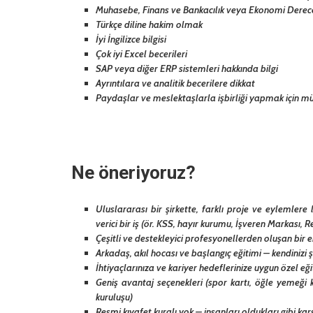
Muhasebe, Finans ve Bankacılık veya Ekonomi Derec
Türkçe diline hakim olmak
İyi İngilizce bilgisi
Çok iyi Excel becerileri
SAP veya diğer ERP sistemleri hakkında bilgi
Ayrıntılara ve analitik becerilere dikkat
Paydaşlar ve meslektaşlarla işbirliği yapmak için mü
Ne öneriyoruz?
Uluslararası bir şirkette, farklı proje ve eylemler
verici bir iş (ör. KSS, hayır kurumu, İşveren Markası, R
Çeşitli ve destekleyici profesyonellerden oluşan bir e
Arkadaş, akıl hocası ve başlangıç ​​eğitimi – kendiniz
İhtiyaçlarınıza ve kariyer hedeflerinize uygun özel eğ
Geniş avantaj seçenekleri (spor kartı, öğle yemeği k
kuruluşu)
Resmi kıyafet kuralı yok – insanları oldukları gibi karş