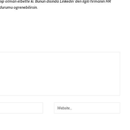
ahip olman elbette ki. Bunun disinda Linkedin`den ilgili firmanin HR
i durumu ogrenebilirsin.