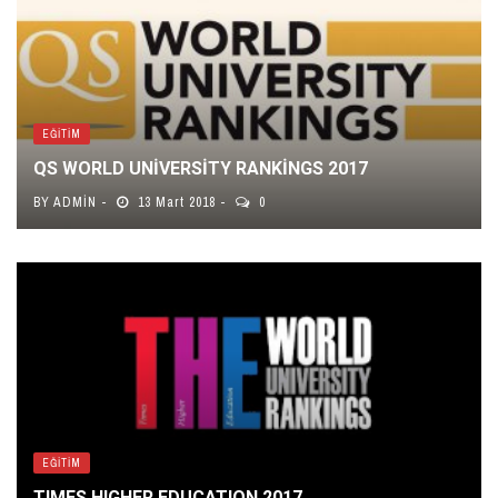
EĞITIM
QS WORLD UNIVERSITY RANKINGS 2017
BY
ADMIN
13 Mart 2018
0
EĞITIM
TIMES HIGHER EDUCATION 2017