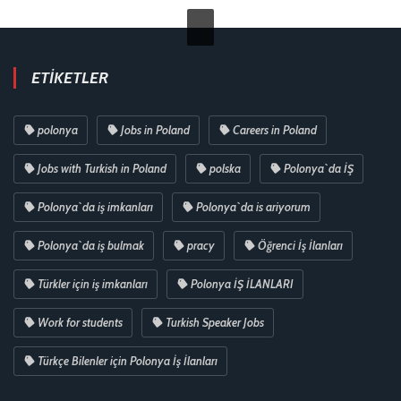
ETIKETLER
polonya
Jobs in Poland
Careers in Poland
Jobs with Turkish in Poland
polska
Polonya`da İŞ
Polonya`da iş imkanları
Polonya`da is ariyorum
Polonya`da iş bulmak
pracy
Öğrenci İş İlanları
Türkler için iş imkanları
Polonya İŞ İLANLARI
Work for students
Turkish Speaker Jobs
Türkçe Bilenler için Polonya İş İlanları