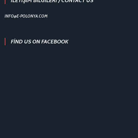
İLETİŞİM BİLGİLERİ / CONTACT US
INFO@E-POLONYA.COM
FIND US ON FACEBOOK