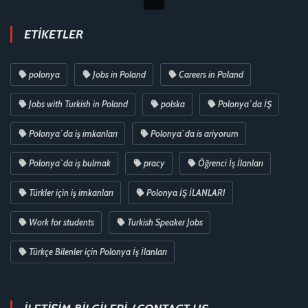
ETIKETLER
polonya
Jobs in Poland
Careers in Poland
Jobs with Turkish in Poland
polska
Polonya`da İŞ
Polonya`da iş imkanları
Polonya`da is ariyorum
Polonya`da iş bulmak
pracy
Öğrenci İş İlanları
Türkler için iş imkanları
Polonya İŞ İLANLARI
Work for students
Turkish Speaker Jobs
Türkçe Bilenler için Polonya İş İlanları