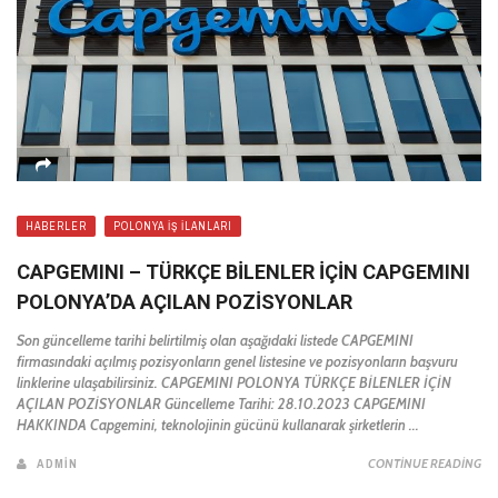
HABERLER
POLONYA İŞ İLANLARI
CAPGEMINI – TÜRKÇE BİLENLER İÇİN CAPGEMINI
POLONYA’DA AÇILAN POZİSYONLAR
Son güncelleme tarihi belirtilmiş olan aşağıdaki listede CAPGEMINI
firmasındaki açılmış pozisyonların genel listesine ve pozisyonların başvuru
linklerine ulaşabilirsiniz. CAPGEMINI POLONYA TÜRKÇE BİLENLER İÇİN
AÇILAN POZİSYONLAR Güncelleme Tarihi: 28.10.2023 CAPGEMINI
HAKKINDA Capgemini, teknolojinin gücünü kullanarak şirketlerin ...
ADMIN
CONTINUE READING