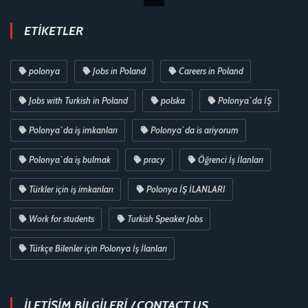
ETIKETLER
polonya
Jobs in Poland
Careers in Poland
Jobs with Turkish in Poland
polska
Polonya`da İŞ
Polonya`da iş imkanları
Polonya`da is ariyorum
Polonya`da iş bulmak
pracy
Öğrenci İş İlanları
Türkler için iş imkanları
Polonya İŞ İLANLARI
Work for students
Turkish Speaker Jobs
Türkçe Bilenler için Polonya İş İlanları
İLETİŞİM BİLGİLERİ / CONTACT US