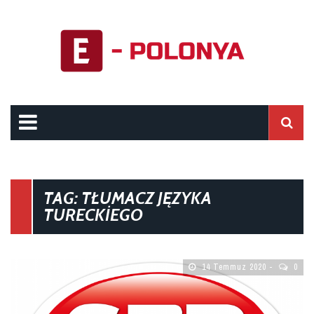
TAG: TŁUMACZ JĘZYKA
TURECKIEGO
14 Temmuz 2020
0