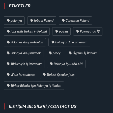
ETIKETLER
polonya
Jobs in Poland
Careers in Poland
Jobs with Turkish in Poland
polska
Polonya`da İŞ
Polonya`da iş imkanları
Polonya`da is ariyorum
Polonya`da iş bulmak
pracy
Öğrenci İş İlanları
Türkler için iş imkanları
Polonya İŞ İLANLARI
Work for students
Turkish Speaker Jobs
Türkçe Bilenler için Polonya İş İlanları
İLETİŞİM BİLGİLERİ / CONTACT US