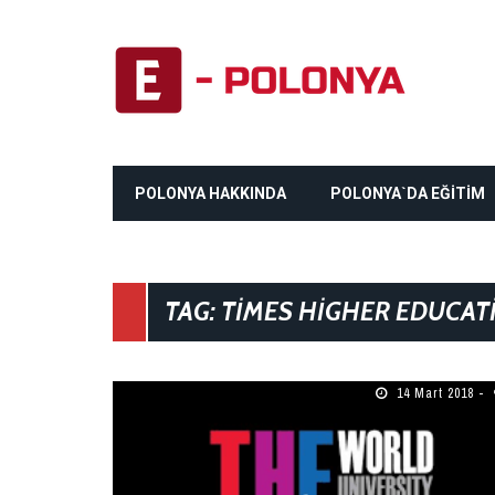
POLONYA HAKKINDA
POLONYA`DA EĞİTİM
TAG: TIMES HIGHER EDUCAT
14 Mart 2018