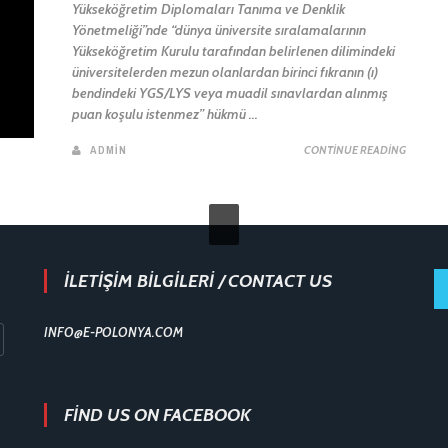
Yükseköğretim Diplomaları Tanıma ve Denklik
Yönetmeliği”nde “dünya üniversite sıralamalarının
Yükseköğretim Kurulu tarafından belirlenen dilimindeki
üniversitelerden mezun olanlardan birinci fıkranın (ı)
bendindeki YGS/LYS veya muadil sınavlardan alınmış
puan koşulu istenmez” hükmü ...
ADMIN
CONTINUE READING
İLETİŞİM BİLGİLERİ / CONTACT US
INFO@E-POLONYA.COM
FIND US ON FACEBOOK