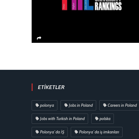
ETIKETLER
polonya
Jobs in Poland
Careers in Poland
Jobs with Turkish in Poland
polska
Polonya`da İŞ
Polonya`da iş imkanları