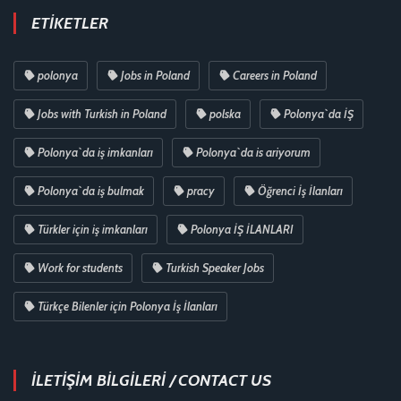
ETIKETLER
polonya
Jobs in Poland
Careers in Poland
Jobs with Turkish in Poland
polska
Polonya`da İŞ
Polonya`da iş imkanları
Polonya`da is ariyorum
Polonya`da iş bulmak
pracy
Öğrenci İş İlanları
Türkler için iş imkanları
Polonya İŞ İLANLARI
Work for students
Turkish Speaker Jobs
Türkçe Bilenler için Polonya İş İlanları
İLETİŞİM BİLGİLERİ / CONTACT US