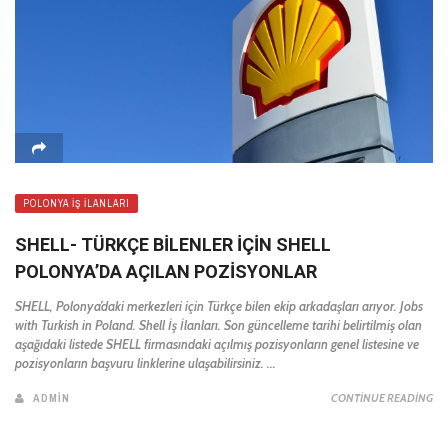
POLONYA İŞ İLANLARI
SHELL- TÜRKÇE BİLENLER İÇİN SHELL
POLONYA’DA AÇILAN POZİSYONLAR
SHELL, Polonya’daki merkezleri için Türkçe bilen ekip arkadaşları arıyor. Jobs
with Turkish in Poland. Shell İş İlanları. Son güncelleme tarihi belirtilmiş olan
aşağıdaki listede SHELL firmasındaki açılmış pozisyonların genel listesine ve
pozisyonların başvuru linklerine ulaşabilirsiniz. ...
ADMIN
CONTINUE READING