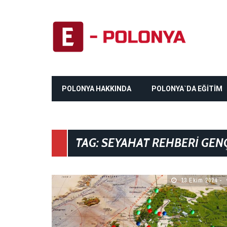
POLONYA HAKKINDA
POLONYA`DA EĞİTİM
TAG: SEYAHAT REHBERI GEN
13 Ekim 2024