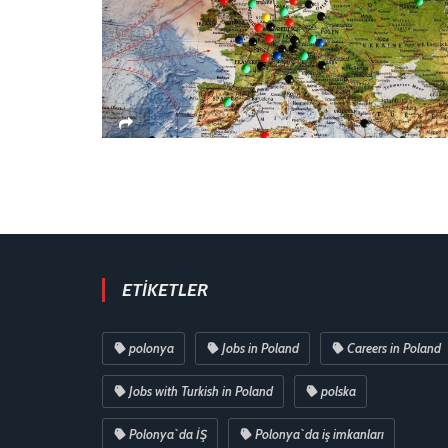
ETIKETLER
polonya
Jobs in Poland
Careers in Poland
Jobs with Turkish in Poland
polska
Polonya`da İŞ
Polonya`da iş imkanları