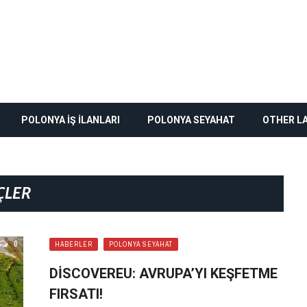
POLONYA İŞ İLANLARI
POLONYA SEYAHAT
OTHER L
ÇLER
0
HABERLER
POLONYA SEYAHAT
DISCOVEREU: AVRUPA’YI KEŞFETME
FIRSATI!