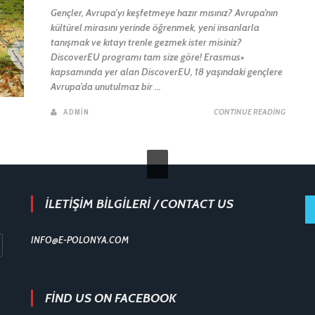
Gençler, Avrupa’yı keşfetmeye hazır mısınız? Avrupa’nın
kültürel mirasını yerinde öğrenmek, yeni insanlarla
tanışmak ve kıtayı trenle gezmek ister misiniz?
DiscoverEU programı tam size göre! Erasmus+
kapsamında yer alan DiscoverEU, 18 yaşındaki gençlere
Avrupa’da unutulmaz bir ...
ADMIN
CONTINUE READING
İLETİŞİM BİLGİLERİ / CONTACT US
INFO@E-POLONYA.COM
FIND US ON FACEBOOK