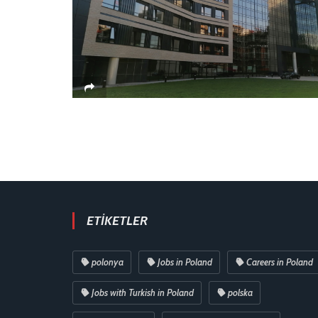
ETIKETLER
polonya
Jobs in Poland
Careers in Poland
Jobs with Turkish in Poland
polska