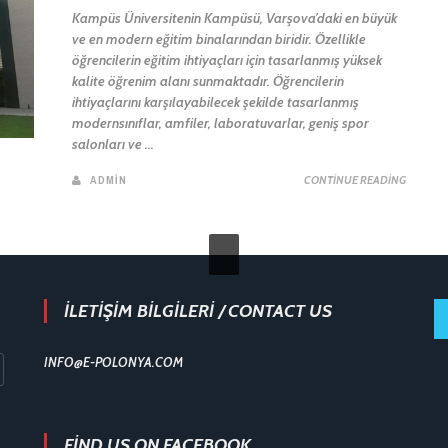
Kampüs Üniversitenin Kampüsü, Varşova’daki en büyük
ve en modern eğitim binalarından biridir. Özellikle
öğrencilerin eğitim ihtiyaçları için tasarlanmış yüksek
kalite öğrenim alanı sunmaktadır. Öğrencilerin
ihtiyaçlarını karşılayabilecek şekilde tasarlanmış
modernsınıflar, amfiler, laboratuvarlar, geniş spor
salonları ve ...
ADMIN
CONTINUE READING
İLETİŞİM BİLGİLERİ / CONTACT US
INFO@E-POLONYA.COM
FIND US ON FACEBOOK