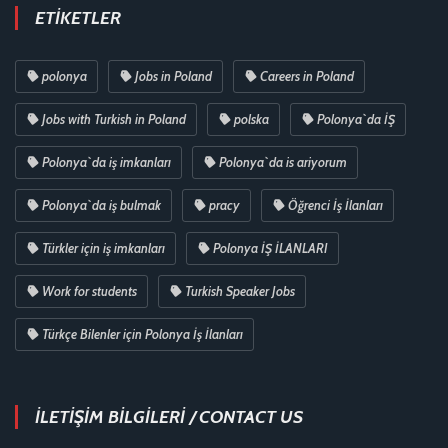
ETIKETLER
polonya
Jobs in Poland
Careers in Poland
Jobs with Turkish in Poland
polska
Polonya`da İŞ
Polonya`da iş imkanları
Polonya`da is ariyorum
Polonya`da iş bulmak
pracy
Öğrenci İş İlanları
Türkler için iş imkanları
Polonya İŞ İLANLARI
Work for students
Turkish Speaker Jobs
Türkçe Bilenler için Polonya İş İlanları
İLETİŞİM BİLGİLERİ / CONTACT US