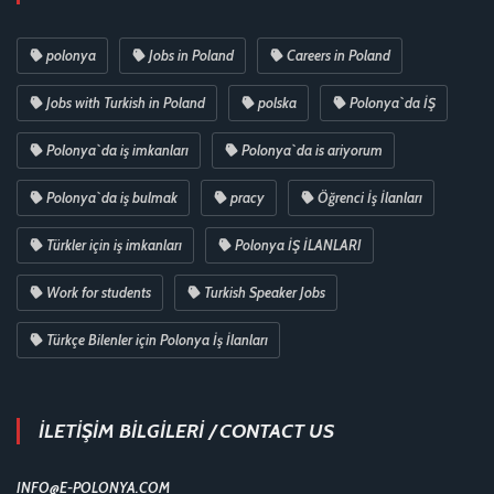
polonya
Jobs in Poland
Careers in Poland
Jobs with Turkish in Poland
polska
Polonya`da İŞ
Polonya`da iş imkanları
Polonya`da is ariyorum
Polonya`da iş bulmak
pracy
Öğrenci İş İlanları
Türkler için iş imkanları
Polonya İŞ İLANLARI
Work for students
Turkish Speaker Jobs
Türkçe Bilenler için Polonya İş İlanları
İLETİŞİM BİLGİLERİ / CONTACT US
INFO@E-POLONYA.COM