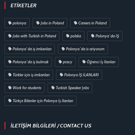
ETIKETLER
polonya
Jobs in Poland
Careers in Poland
Jobs with Turkish in Poland
polska
Polonya`da İŞ
Polonya`da iş imkanları
Polonya`da is ariyorum
Polonya`da iş bulmak
pracy
Öğrenci İş İlanları
Türkler için iş imkanları
Polonya İŞ İLANLARI
Work for students
Turkish Speaker Jobs
Türkçe Bilenler için Polonya İş İlanları
İLETİŞİM BİLGİLERİ / CONTACT US