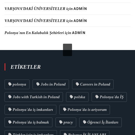
VARŞOVA’DAKİ ÜNİVERSİTELER
için
ADMIN
VARŞOVA’DAKİ ÜNİVERSİTELER
için
ADMIN
Polonya`nın En Kalabalık Şehirleri
için
ADMIN
ETIKETLER
polonya
Jobs in Poland
Careers in Poland
Jobs with Turkish in Poland
polska
Polonya`da İŞ
Polonya`da iş imkanları
Polonya`da is ariyorum
Polonya`da iş bulmak
pracy
Öğrenci İş İlanları
Türkler için iş imkanları
Polonya İŞ İLANLARI