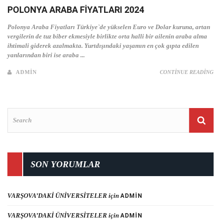
POLONYA ARABA FIYATLARI 2024
Polonya Araba Fiyatları Türkiye`de yükselen Euro ve Dolar kuruna, artan
vergilerin de tuz biber ekmesiyle birlikte orta halli bir ailenin araba alma
ihtimali giderek azalmakta. Yurtdışındaki yaşamın en çok gıpta edilen
yanlarından biri ise araba ...
ADMIN
CONTINUE READING
SON YORUMLAR
VARŞOVA’DAKİ ÜNİVERSİTELER
için
ADMIN
VARŞOVA’DAKİ ÜNİVERSİTELER
için
ADMIN