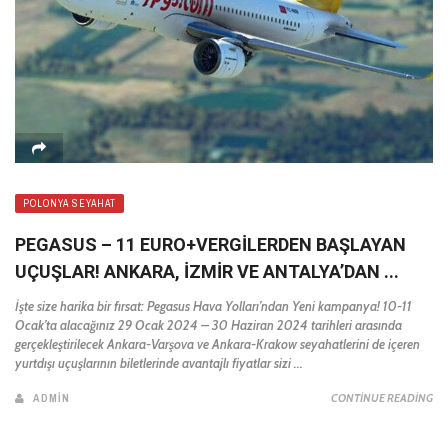
POLONYA SEYAHAT
PEGASUS – 11 EURO+VERGILERDEN BAŞLAYAN
UÇUŞLAR! ANKARA, İZMIR VE ANTALYA’DAN ...
İşte size harika bir fırsat: Pegasus Hava Yolları’ndan Yeni kampanya! 10-11
Ocak’ta alacağınız 29 Ocak 2024 – 30 Haziran 2024 tarihleri arasında
gerçekleştirilecek Ankara-Varşova ve Ankara-Krakow seyahatlerini de içeren
yurtdışı uçuşlarının biletlerinde avantajlı fiyatlar sizi ...
ADMIN
CONTINUE READING