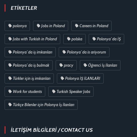
ETIKETLER
polonya
Jobs in Poland
Careers in Poland
Jobs with Turkish in Poland
polska
Polonya`da İŞ
Polonya`da iş imkanları
Polonya`da is ariyorum
Polonya`da iş bulmak
pracy
Öğrenci İş İlanları
Türkler için iş imkanları
Polonya İŞ İLANLARI
Work for students
Turkish Speaker Jobs
Türkçe Bilenler için Polonya İş İlanları
İLETİŞİM BİLGİLERİ / CONTACT US