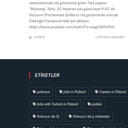
sinemalarında da gösterime giren Türk yapımı
“Mustang” filmi, 20 Haziran salı günü saat 9:30`da
Varşova Prochownia Żoliborz`da gösterimde olacak.
Etkinliğin Facebook linki için tıklayın.
https://www.youtube.com/watch?v=vingGWfmYnU
ADMIN
CONTINUE READING
ETIKETLER
polonya
Jobs in Poland
Careers in Poland
Jobs with Turkish in Poland
polska
Polonya`da İŞ
Polonya`da iş imkanları