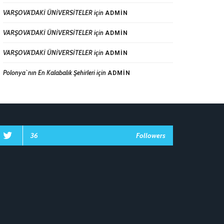
VARŞOVA’DAKİ ÜNİVERSİTELER
için
ADMIN
VARŞOVA’DAKİ ÜNİVERSİTELER
için
ADMIN
VARŞOVA’DAKİ ÜNİVERSİTELER
için
ADMIN
Polonya`nın En Kalabalık Şehirleri
için
ADMIN
36
Followers