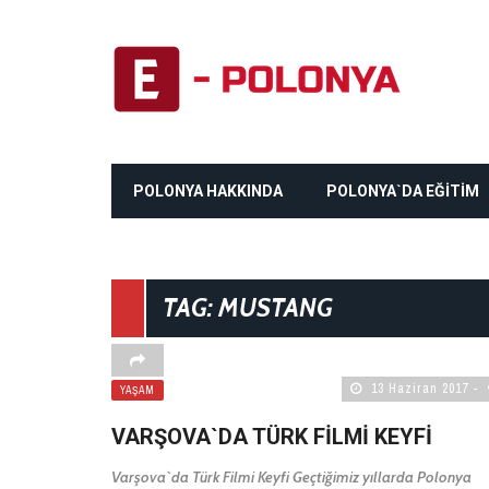
POLONYA HAKKINDA
POLONYA`DA EĞİTİM
TAG: MUSTANG
13 Haziran 2017
YAŞAM
VARŞOVA`DA TÜRK FILMI KEYFI
Varşova`da Türk Filmi Keyfi Geçtiğimiz yıllarda Polonya