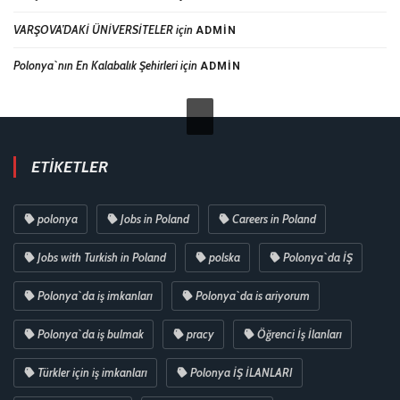
VARŞOVA’DAKİ ÜNİVERSİTELER
için
ADMIN
Polonya`nın En Kalabalık Şehirleri
için
ADMIN
ETIKETLER
polonya
Jobs in Poland
Careers in Poland
Jobs with Turkish in Poland
polska
Polonya`da İŞ
Polonya`da iş imkanları
Polonya`da is ariyorum
Polonya`da iş bulmak
pracy
Öğrenci İş İlanları
Türkler için iş imkanları
Polonya İŞ İLANLARI