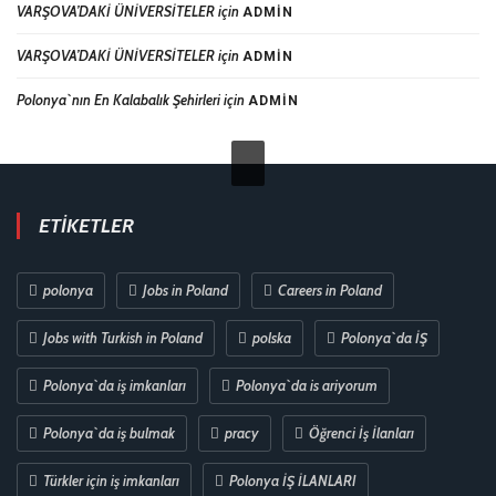
VARŞOVA’DAKİ ÜNİVERSİTELER
için
ADMIN
VARŞOVA’DAKİ ÜNİVERSİTELER
için
ADMIN
Polonya`nın En Kalabalık Şehirleri
için
ADMIN
ETIKETLER
polonya
Jobs in Poland
Careers in Poland
Jobs with Turkish in Poland
polska
Polonya`da İŞ
Polonya`da iş imkanları
Polonya`da is ariyorum
Polonya`da iş bulmak
pracy
Öğrenci İş İlanları
Türkler için iş imkanları
Polonya İŞ İLANLARI