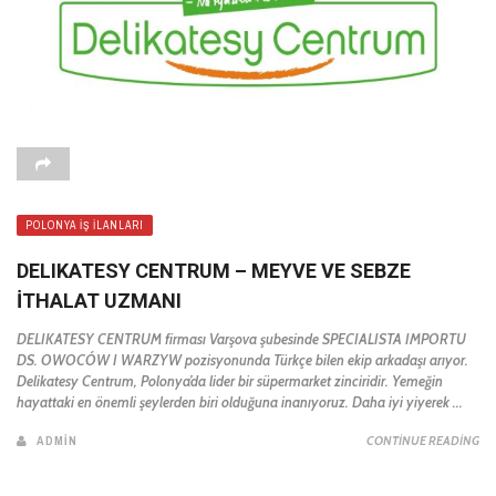
POLONYA İŞ İLANLARI
DELIKATESY CENTRUM – MEYVE VE SEBZE
İTHALAT UZMANI
DELIKATESY CENTRUM firması Varşova şubesinde SPECIALISTA IMPORTU
DS. OWOCÓW I WARZYW pozisyonunda Türkçe bilen ekip arkadaşı arıyor.
Delikatesy Centrum, Polonya’da lider bir süpermarket zinciridir. Yemeğin
hayattaki en önemli şeylerden biri olduğuna inanıyoruz. Daha iyi yiyerek ...
ADMIN
CONTINUE READING