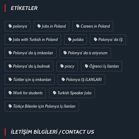
ETIKETLER
polonya
Jobs in Poland
Careers in Poland
Jobs with Turkish in Poland
polska
Polonya`da İŞ
Polonya`da iş imkanları
Polonya`da is ariyorum
Polonya`da iş bulmak
pracy
Öğrenci İş İlanları
Türkler için iş imkanları
Polonya İŞ İLANLARI
Work for students
Turkish Speaker Jobs
Türkçe Bilenler için Polonya İş İlanları
İLETİŞİM BİLGİLERİ / CONTACT US