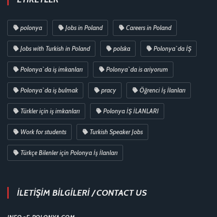
polonya
Jobs in Poland
Careers in Poland
Jobs with Turkish in Poland
polska
Polonya`da İŞ
Polonya`da iş imkanları
Polonya`da is ariyorum
Polonya`da iş bulmak
pracy
Öğrenci İş İlanları
Türkler için iş imkanları
Polonya İŞ İLANLARI
Work for students
Turkish Speaker Jobs
Türkçe Bilenler için Polonya İş İlanları
İLETİŞİM BİLGİLERİ / CONTACT US