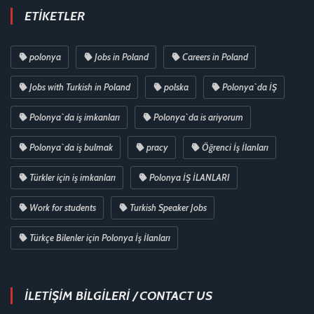
ETIKETLER
polonya
Jobs in Poland
Careers in Poland
Jobs with Turkish in Poland
polska
Polonya`da İŞ
Polonya`da iş imkanları
Polonya`da is ariyorum
Polonya`da iş bulmak
pracy
Öğrenci İş İlanları
Türkler için iş imkanları
Polonya İŞ İLANLARI
Work for students
Turkish Speaker Jobs
Türkçe Bilenler için Polonya İş İlanları
İLETİŞİM BİLGİLERİ / CONTACT US