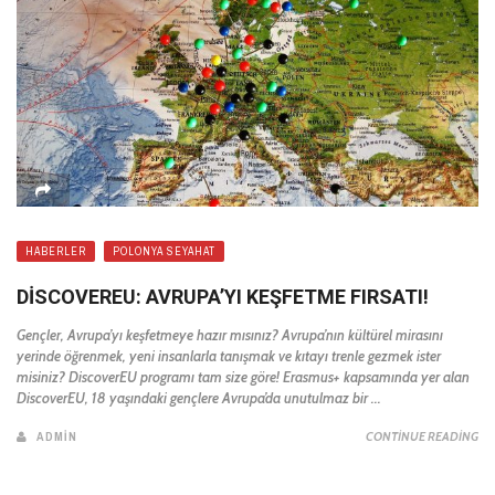
HABERLER
POLONYA SEYAHAT
DISCOVEREU: AVRUPA’YI KEŞFETME FIRSATI!
Gençler, Avrupa’yı keşfetmeye hazır mısınız? Avrupa’nın kültürel mirasını
yerinde öğrenmek, yeni insanlarla tanışmak ve kıtayı trenle gezmek ister
misiniz? DiscoverEU programı tam size göre! Erasmus+ kapsamında yer alan
DiscoverEU, 18 yaşındaki gençlere Avrupa’da unutulmaz bir ...
ADMIN
CONTINUE READING