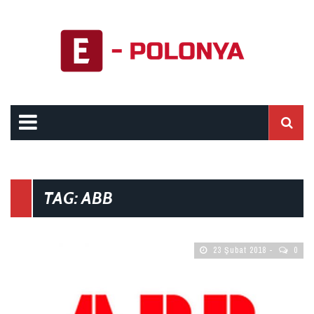
TAG: ABB
23 Şubat 2018
0