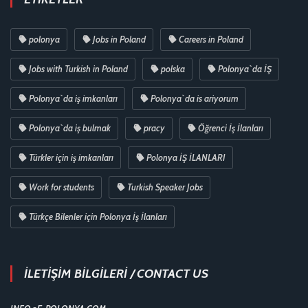
polonya
Jobs in Poland
Careers in Poland
Jobs with Turkish in Poland
polska
Polonya`da İŞ
Polonya`da iş imkanları
Polonya`da is ariyorum
Polonya`da iş bulmak
pracy
Öğrenci İş İlanları
Türkler için iş imkanları
Polonya İŞ İLANLARI
Work for students
Turkish Speaker Jobs
Türkçe Bilenler için Polonya İş İlanları
İLETİŞİM BİLGİLERİ / CONTACT US