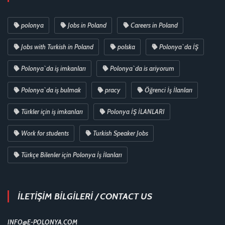
polonya
Jobs in Poland
Careers in Poland
Jobs with Turkish in Poland
polska
Polonya`da İŞ
Polonya`da iş imkanları
Polonya`da is ariyorum
Polonya`da iş bulmak
pracy
Öğrenci İş İlanları
Türkler için iş imkanları
Polonya İŞ İLANLARI
Work for students
Turkish Speaker Jobs
Türkçe Bilenler için Polonya İş İlanları
İLETİŞİM BİLGİLERİ / CONTACT US
INFO@E-POLONYA.COM