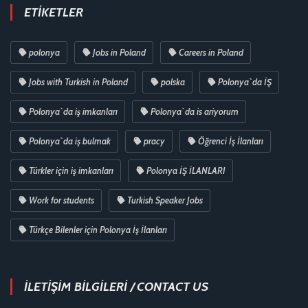
ETIKETLER
polonya
Jobs in Poland
Careers in Poland
Jobs with Turkish in Poland
polska
Polonya`da İŞ
Polonya`da iş imkanları
Polonya`da is ariyorum
Polonya`da iş bulmak
pracy
Öğrenci İş İlanları
Türkler için iş imkanları
Polonya İŞ İLANLARI
Work for students
Turkish Speaker Jobs
Türkçe Bilenler için Polonya İş İlanları
İLETİŞİM BİLGİLERİ / CONTACT US